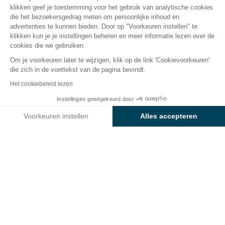
klikken geef je toestemming voor het gebruik van analytische cookies
die het bezoekersgedrag meten om persoonlijke inhoud en
advertenties te kunnen bieden. Door op "Voorkeuren instellen" te
De camping
Accommodaties
Activiteiten
Rondo
klikken kun je je instellingen beheren en meer informatie lezen over de
cookies die we gebruiken.
Om je voorkeuren later te wijzigen, klik op de link 'Cookievoorkeuren'
die zich in de voettekst van de pagina bevindt.
Terug
Het cookiebeleid lezen
Accommodatie Sunêlia Luxe
Instellingen goedgekeurd door
Boek
Niet beschikbaar op deze data
Genêt
Voorkeuren instellen
Alles accepteren
Van Camping Ma Prairie
Axeptio consent
Toestemmingsbeheerplatform: Personaliseer uw opties
Ons platform stelt u in staat om uw privacy-instellingen naar 
HUURACCOMMODATIE
1 / 8