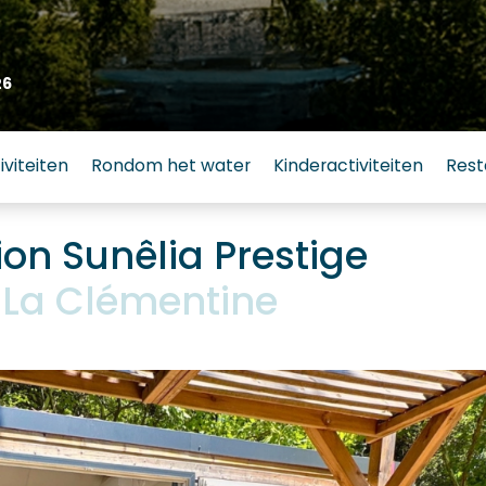
26
iviteiten
Rondom het water
Kinderactiviteiten
Rest
n Sunêlia Prestige
La Clémentine