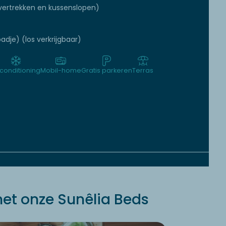
ertrekken en kussenslopen)
adje) (los verkrijgbaar)
rconditioning
Mobil-home
Gratis parkeren
Terras
et onze Sunêlia Beds