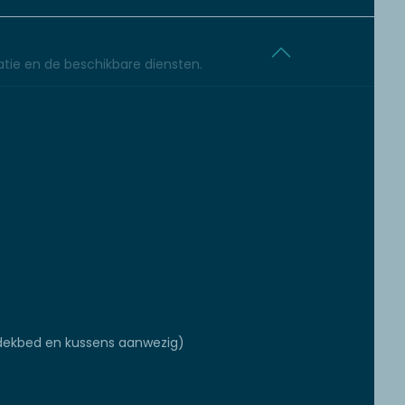
tie en de beschikbare diensten.
ekbed en kussens aanwezig)