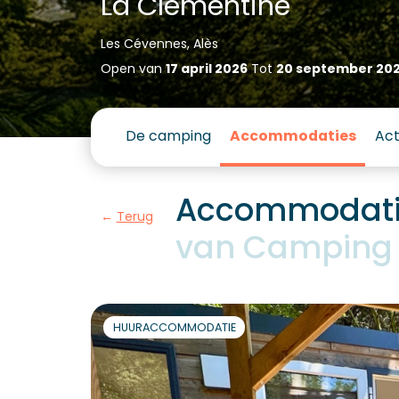
La Clémentine
Les Cévennes, Alès
Open van
17 april 2026
Tot
20 september 20
De camping
Accommodaties
Act
Accommodatio
Terug
van Camping 
HUURACCOMMODATIE