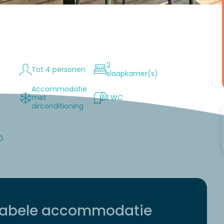
2
Tot 4 personen
slaapkamer(s)
Accommodatie
met
1 WC
n
airconditioning
0
tabele accommodatie