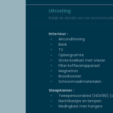
Uitrusting
Bekijk de details van uw accommoda
Interieur :
Airconditioning
Bank
TV
Opbergruimte
Grote koelkast met vriezer
Filter koffiezetapparaat
Magnetron
Broodrooster
Schoonmaakmaterialen
Slaapkamer :
Tweepersoonsbed (140x190) (d
Nachtkastjes en lampen
Kledingkast met hangers