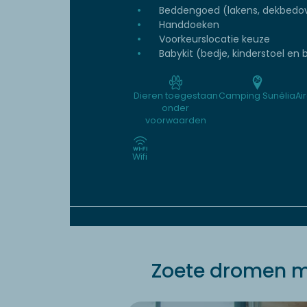
Beddengoed (lakens, dekbedov
Handdoeken
Voorkeurslocatie keuze
Babykit (bedje, kinderstoel en b
Dieren toegestaan
Camping Sunêlia
Ai
onder
voorwaarden
Wifi
Zoete dromen m