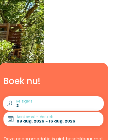
Boek nu!
Reizigers
Aankomst - Vertrek
Deze accommodatie is niet beschikbaar met