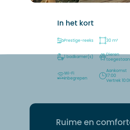
In het kort
Prestige-reeks
30 m²
Dieren
1 badkamer(s)
toegestaa
Aankomst
Wi-Fi
17:00
inbegrepen
Vertrek 10:0
Ruime en comfor