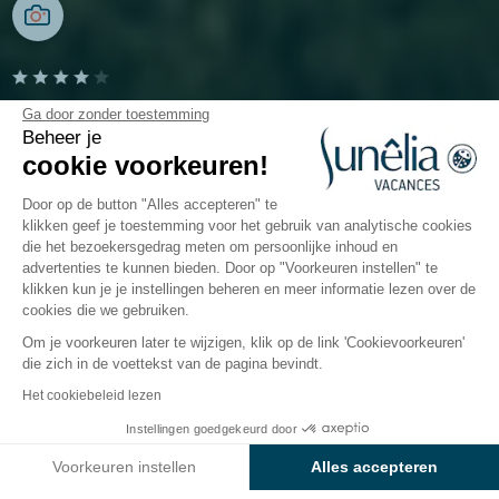
Camping Fontaine Vieille
Ga door zonder toestemming
Beheer je
cookie voorkeuren!
Andernos-les-Bains, Gironde
Open van
3 april 2026
Tot
27 september 2026
Door op de button "Alles accepteren" te
klikken geef je toestemming voor het gebruik van analytische cookies
die het bezoekersgedrag meten om persoonlijke inhoud en
advertenties te kunnen bieden. Door op "Voorkeuren instellen" te
De camping
Accommodaties
Activiteiten
Water
klikken kun je je instellingen beheren en meer informatie lezen over de
cookies die we gebruiken.
Om je voorkeuren later te wijzigen, klik op de link 'Cookievoorkeuren'
die zich in de voettekst van de pagina bevindt.
Terug
Het cookiebeleid lezen
De Privilege Accommodatie
Instellingen goedgekeurd door
Boek
Niet beschikbaar op deze data
van Camping Fontaine Vieille
Voorkeuren instellen
Alles accepteren