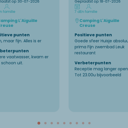
laatst op 30-07-2026
Geplaatst op 18-07-2026
n famille
7 d
En famille
amping L'Aiguille
Camping L'Aiguille
reuse
Creuse
itieve punten
Positieve punten
n, maar fijn. Alles is er
Goede sfeer Huisje absolu
prima Fijn zwembad Leuk
rbeterpunten
restaurant
ere vaatwasser, kwam er
t schoon uit.
Verbeterpunten
Receptie mag langer open
Tot 23.00u bijvoorbeeld