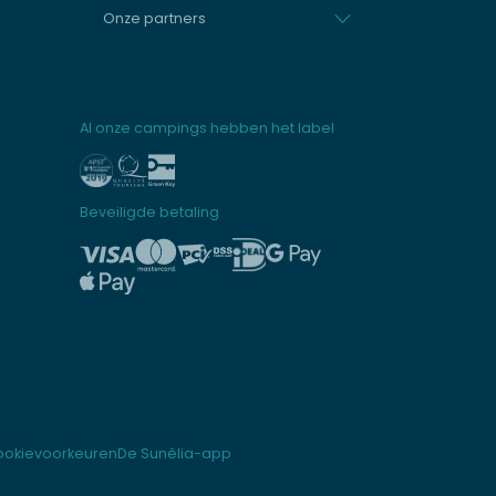
Onze partners
Al onze campings hebben het label
Beveiligde betaling
ookievoorkeuren
De Sunêlia-app
wordt voldaan. Pas uw voorkeuren aan om te bepalen hoe uw informatie 