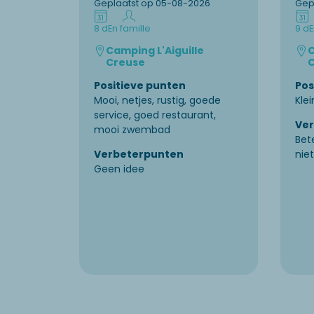
Geplaatst op 05-08-2026
Gep
8 d
En famille
9 d
E
Camping L'Aiguille
C
Creuse
C
Positieve punten
Pos
Mooi, netjes, rustig, goede
Klei
service, goed restaurant,
Ve
mooi zwembad
Bet
Verbeterpunten
nie
Geen idee