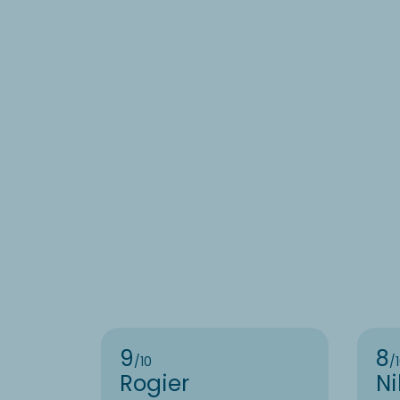
9
8
/10
/
Rogier
Ni