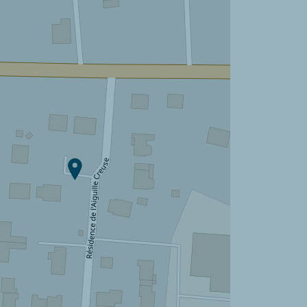
Camping L'Aiguille Creuse ?
Ontdek