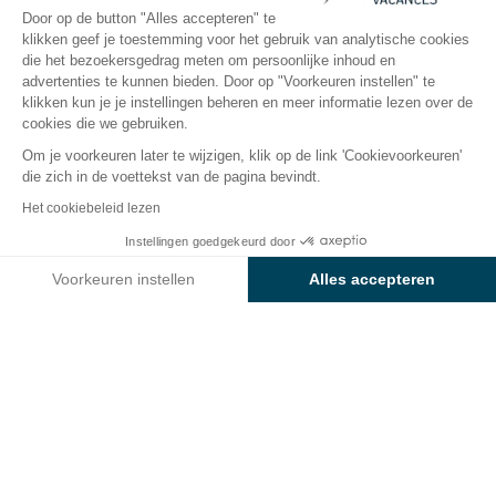
Open van
27 maart 2026
Tot
30 september 2026
Door op de button "Alles accepteren" te
klikken geef je toestemming voor het gebruik van analytische cookies
die het bezoekersgedrag meten om persoonlijke inhoud en
advertenties te kunnen bieden. Door op "Voorkeuren instellen" te
De camping
Accommodaties
Activiteiten
Rondo
klikken kun je je instellingen beheren en meer informatie lezen over de
cookies die we gebruiken.
Om je voorkeuren later te wijzigen, klik op de link 'Cookievoorkeuren'
die zich in de voettekst van de pagina bevindt.
Terug
Het cookiebeleid lezen
Comfort standplaats Etang
Instellingen goedgekeurd door
Boek
Niet beschikbaar op deze data
Voorkeuren instellen
Alles accepteren
Axeptio consent
Toestemmingsbeheerplatform: Personaliseer uw opties
KAMPEERPLAATS
1 / 5
Ons platform stelt u in staat om uw privacy-instellingen naar 