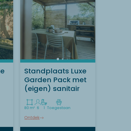
Wilt u de accommodatie
ontdekken Gestabiliseerd
veld ?
Ontdek
xe
Standplaats Luxe
Garden Pack met
(eigen) sanitair
80 m²
6
1
Toegestaan
Ontdek