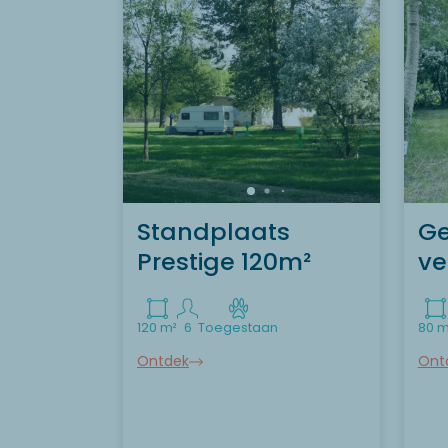
Standplaats
Ge
Prestige 120m²
ve
120 m²
6
Toegestaan
80 m
Ontdek
Ont