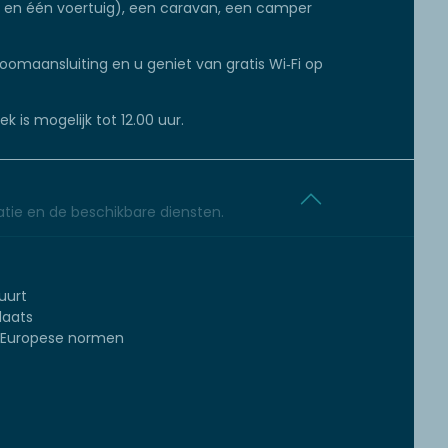
ten en één voertuig), een caravan, een camper
roomaansluiting en u geniet van gratis Wi‑Fi op
k is mogelijk tot 12.00 uur.
tie en de beschikbare diensten.
uurt
laats
s Europese normen