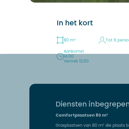
In het kort
80 m²
Tot 6 pers
Aankomst
14:00
Vertrek 12:00
Diensten inbegrepe
Comfortplaatsen 80 m²
Grasplaatsen van 80 m² die plaats 