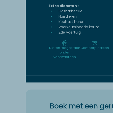
Extra diensten :
Gasbarbecue
Huisdieren
Koelkast huren
Voorkeurslocatie keuze
2de voertuig
Dieren toegestaan
Camperplaatsen
onder
voorwaarden
Boek met een geru