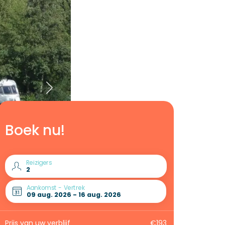
Boek nu!
Reizigers
Aankomst - Vertrek
Prijs van uw verblijf
€193