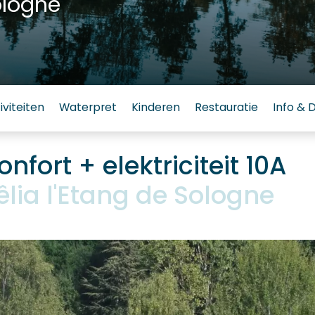
ologne
iviteiten
Waterpret
Kinderen
Restauratie
Info & 
nfort + elektriciteit 10A
ia l'Etang de Sologne