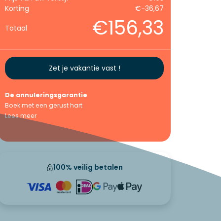
Korting
€-36,67
€156,33
Totaal
Zet je vakantie vast !
De annuleringsgarantie
Boek met een gerust hart
Lees meer
100% veilig betalen