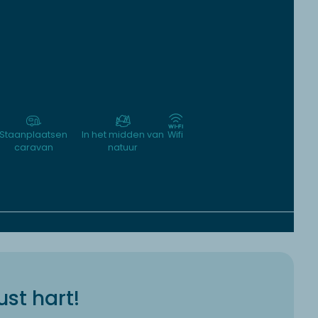
Staanplaatsen
In het midden van
Wifi
caravan
natuur
st hart!