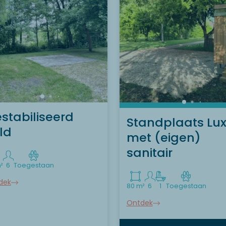
stabiliseerd
Standplaats Lu
ld
met (eigen)
sanitair
²
6
Toegestaan
dek
80 m²
6
1
Toegestaan
Ontdek