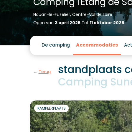
Camping l'Étang de S
Nouan-le-Fuzelier, Centre-Val de Loire
Open van
3 april 2026
Tot
11 oktober 2026
De camping
Accommodaties
Act
standplaats co
Terug
Camping Sunêl
KAMPEERPLAATS