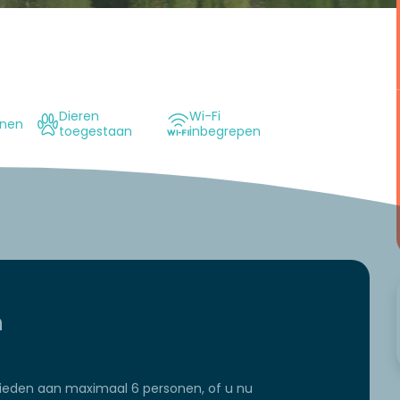
Dieren
Wi-Fi
onen
toegestaan
inbegrepen
n
bieden aan maximaal 6 personen, of u nu