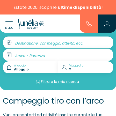
Estate 2026: scopri le
ultime disponibilità
!
MENU
Destinazione, campeggio, attività, ecc.
Arrivo - Partenza
Alloggio
Viaggiatori
Filtrare la mia ricerca
Campeggio tiro con l’arco
Vuoi presentarti ad attività insolite durante le tue