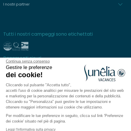
I nostri partner
Tutti i nostri campeggi sono etichettati
Pagamenti sicuri
Continua senza consenso
Gestire le preferenze
dei cookie!
Cliccando sul pulsante "Accetta tutto",
Domande frequenti
accetti l'uso di cookie analitici per misurare le prestazioni del sito web
Condizioni generali di vendita
e marketing per la personalizzazione dei contenuti e della pubblicità.
Cliccando su "Personalizza" puoi gestire le tue impostazioni e
Carta di Protezione dei dati personali
ottenere maggiori informazioni sui cookie che utilizziamo.
Note legali
Per modificare le tue preferenze in seguito, clicca sul link 'Preferenze
Mappa del sito
dei cookie' situato nel piè di pagina.
Impostazioni dei cookie
Leggi l'informativa sulla privacy
L'applicazione Sunêlia