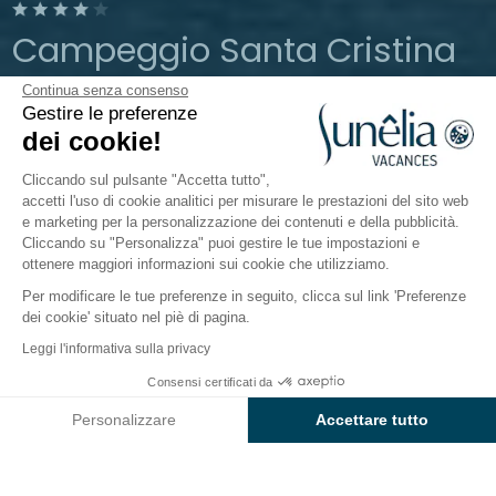
Campeggio Santa Cristina
Continua senza consenso
Costa Brava
Gestire le preferenze
Aperto da
26 marzo 2026
Al
13 ottobre
dei cookie!
2026
Cliccando sul pulsante "Accetta tutto",
accetti l'uso di cookie analitici per misurare le prestazioni del sito web
e marketing per la personalizzazione dei contenuti e della pubblicità.
Il campeggio
Alloggi
Attività
Intorno all'acqua
Cliccando su "Personalizza" puoi gestire le tue impostazioni e
ottenere maggiori informazioni sui cookie che utilizziamo.
Per modificare le tue preferenze in seguito, clicca sul link 'Preferenze
dei cookie' situato nel piè di pagina.
Indietro
Leggi l'informativa sulla privacy
Lodge Family Plus
Consensi certificati da
Prenota
Non disponibile in queste date
di Campeggio wecamp Santa
Personalizzare
Accettare tutto
Cristina
Axeptio consent
Piattaforma di Gestione del Consenso: Personalizza le tue opzi