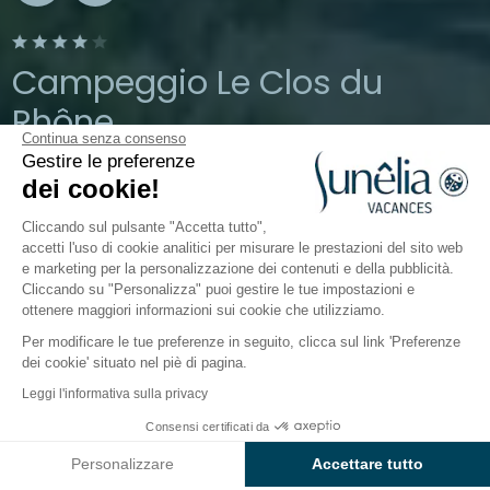
Campeggio Le Clos du
Rhône
Continua senza consenso
Gestire le preferenze
Camargue, Saintes-Maries-de-la-Mer
dei cookie!
Aperto da
3 aprile 2026
Al
1 novembre 2026
Cliccando sul pulsante "Accetta tutto",
accetti l'uso di cookie analitici per misurare le prestazioni del sito web
e marketing per la personalizzazione dei contenuti e della pubblicità.
Il campeggio
Alloggi
Attività
Intorno all'acqua
Cliccando su "Personalizza" puoi gestire le tue impostazioni e
ottenere maggiori informazioni sui cookie che utilizziamo.
Per modificare le tue preferenze in seguito, clicca sul link 'Preferenze
dei cookie' situato nel piè di pagina.
Indietro
Leggi l'informativa sulla privacy
Alloggio Sunêlia Confort Duo
Consensi certificati da
Prenota
Non disponibile in queste date
di Campeggio Le Clos du Rhône
Personalizzare
Accettare tutto