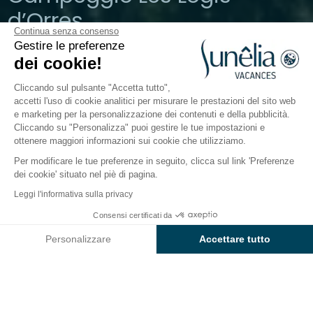
d’Orres
Continua senza consenso
Gestire le preferenze
Alpi, Les Orres
dei cookie!
Aperto tutto l'anno
Cliccando sul pulsante "Accetta tutto",
accetti l'uso di cookie analitici per misurare le prestazioni del sito web
e marketing per la personalizzazione dei contenuti e della pubblicità.
Attività
Intorno all'acqua
Mondo dei bambini
Ris
Cliccando su "Personalizza" puoi gestire le tue impostazioni e
ottenere maggiori informazioni sui cookie che utilizziamo.
Per modificare le tue preferenze in seguito, clicca sul link 'Preferenze
Il mondo dei bambini della
dei cookie' situato nel piè di pagina.
residenza
Leggi l'informativa sulla privacy
Sunêlia Les Logis d’Orres
Consensi certificati da
Controlla prezzi e disponibilità
Personalizzare
Accettare tutto
Axeptio consent
Piattaforma di Gestione del Consenso: Personalizza le tue opzi
Mini club
La nostra piattaforma ti consente di personalizzare e gestire le