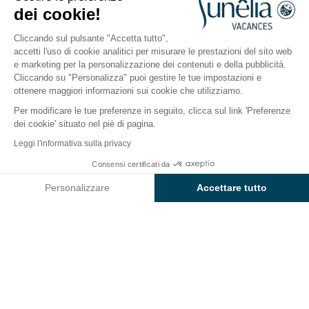
Provenza, Volonne
dei cookie!
Aperto da
1 maggio 2026
Al
6 settembre 2026
Cliccando sul pulsante "Accetta tutto",
accetti l'uso di cookie analitici per misurare le prestazioni del sito web
e marketing per la personalizzazione dei contenuti e della pubblicità.
Il campeggio
Alloggi
Attività
Intorno all'acqua
Cliccando su "Personalizza" puoi gestire le tue impostazioni e
ottenere maggiori informazioni sui cookie che utilizziamo.
Per modificare le tue preferenze in seguito, clicca sul link 'Preferenze
dei cookie' situato nel piè di pagina.
Indietro
Leggi l'informativa sulla privacy
Alloggio Sunêlia Luxe Taos Suite
Consensi certificati da
Prenota
Non disponibile in queste date
di Campeggio L'Hippocampe
Personalizzare
Accettare tutto
Axeptio consent
Piattaforma di Gestione del Consenso: Personalizza le tue opzi
La nostra piattaforma ti consente di personalizzare e gestire le
ALLOGGIO
1 / 9