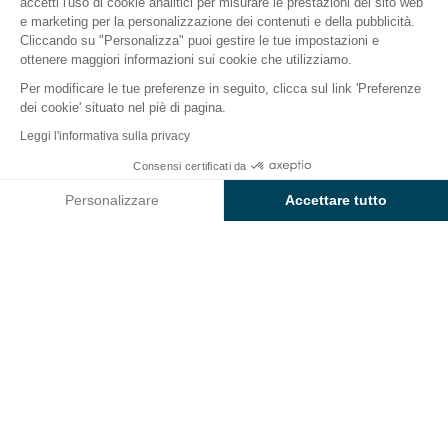
accetti l'uso di cookie analitici per misurare le prestazioni del sito web
e marketing per la personalizzazione dei contenuti e della pubblicità.
Il campeggio
Alloggi
Attività
Intorno all'acqua
Cliccando su "Personalizza" puoi gestire le tue impostazioni e
ottenere maggiori informazioni sui cookie che utilizziamo.
Per modificare le tue preferenze in seguito, clicca sul link 'Preferenze
dei cookie' situato nel piè di pagina.
Indietro
Leggi l'informativa sulla privacy
Alloggio Villa Les Oliviers
Consensi certificati da
Prenota
Non disponibile in queste date
al Campeggio Sunêlia
Personalizzare
Accettare tutto
L'Hippocampe
Axeptio consent
Piattaforma di Gestione del Consenso: Personalizza le tue opzi
La nostra piattaforma ti consente di personalizzare e gestire le
ALLOGGIO
1 / 19