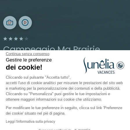
Campeggio Ma Prairie
Continua senza consenso
Gestire le preferenze
Occitanie, Canet-en-Roussillon
dei cookie!
Aperto da
13 maggio 2026
Al
13 settembre 2026
Cliccando sul pulsante "Accetta tutto",
accetti l'uso di cookie analitici per misurare le prestazioni del sito web
e marketing per la personalizzazione dei contenuti e della pubblicità.
Il campeggio
Alloggi
Attività
Intorno all'acqua
Cliccando su "Personalizza" puoi gestire le tue impostazioni e
ottenere maggiori informazioni sui cookie che utilizziamo.
Per modificare le tue preferenze in seguito, clicca sul link 'Preferenze
dei cookie' situato nel piè di pagina.
Indietro
Leggi l'informativa sulla privacy