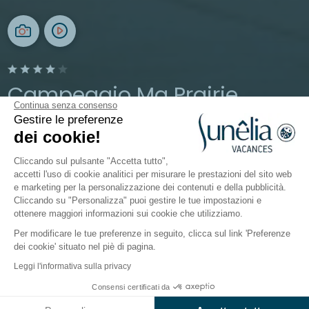
Campeggio Ma Prairie
Continua senza consenso
Gestire le preferenze
Occitanie, Canet-en-Roussillon
dei cookie!
Aperto da
13 maggio 2026
Al
13 settembre 2026
Cliccando sul pulsante "Accetta tutto",
accetti l'uso di cookie analitici per misurare le prestazioni del sito web
e marketing per la personalizzazione dei contenuti e della pubblicità.
Attività
Intorno all'acqua
Mondo dei bambini
Ris
Cliccando su "Personalizza" puoi gestire le tue impostazioni e
ottenere maggiori informazioni sui cookie che utilizziamo.
Per modificare le tue preferenze in seguito, clicca sul link 'Preferenze
L'universo dei bambini
dei cookie' situato nel piè di pagina.
Sunêlia Ma Prairie
Leggi l'informativa sulla privacy
Consensi certificati da
Quest'estate, volete che
approfittare della
Controlla prezzi e disponibilità