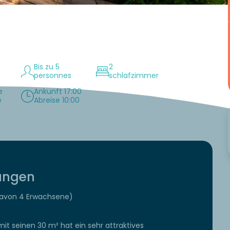
Bis zu 5
2
personnes
schlafzimmer
e
Ankunft 17:00
e
Abreise 10:00
tungen
davon 4 Erwachsene)
it seinen 30 m² hat ein sehr attraktives