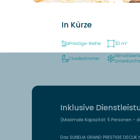
In Kürze
Prestige-Reihe
30 m²
Klimatisiert
1 badezimmer
Unterkünft
Inklusive Dienstleis
(Maximale Kapazität: 5 Personen - 
Das SUNELIA GRAND PRESTIGE DECLIK m