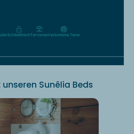
üler
Schließfach
Terrasse
Verbotene Tiere
 unseren Sunêlia Beds