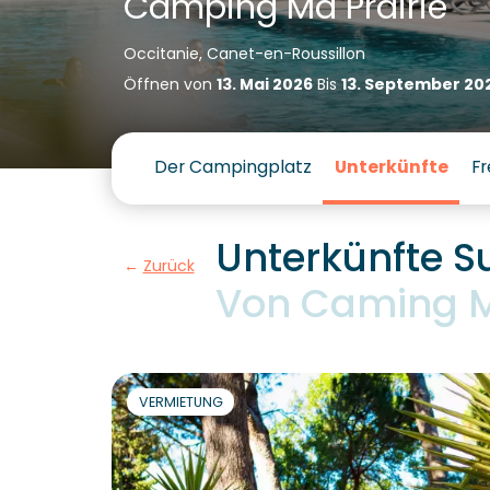
Camping Ma Prairie
Occitanie, Canet-en-Roussillon
Öffnen von
13. Mai 2026
Bis
13. September 20
Der Campingplatz
Unterkünfte
Fr
Unterkünfte Su
Zurück
Von Caming M
VERMIETUNG