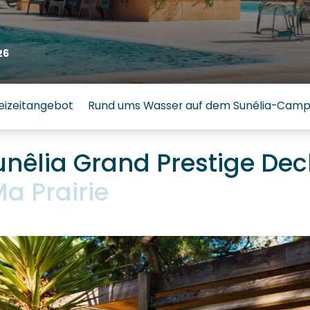
26
eizeitangebot
Rund ums Wasser auf dem Sunêlia-Campin
nêlia Grand Prestige Decl
a Prairie