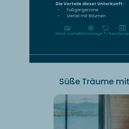
Die Vorteile dieser Unterkunft :
Fußgängerzone
Viertel mit Bäumen
Mobil-home
Klimaanlage
TV
Geschirrsp
Süße Träume mit