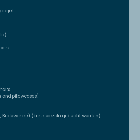
piegel
die)
rasse
halts
s and pillowcases)
l, Badewanne) (kann einzeln gebucht werden)