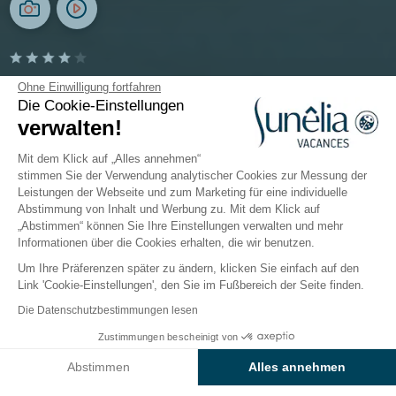
Camping Ma Prairie
Ohne Einwilligung fortfahren
Die Cookie-Einstellungen
verwalten!
Occitanie, Canet-en-Roussillon
Öffnen von
13. Mai 2026
Bis
13. September 2026
Mit dem Klick auf „Alles annehmen“
stimmen Sie der Verwendung analytischer Cookies zur Messung der
Leistungen der Webseite und zum Marketing für eine individuelle
Abstimmung von Inhalt und Werbung zu. Mit dem Klick auf
Der Campingplatz
Unterkünfte
Freizeitangebot
„Abstimmen“ können Sie Ihre Einstellungen verwalten und mehr
Informationen über die Cookies erhalten, die wir benutzen.
Um Ihre Präferenzen später zu ändern, klicken Sie einfach auf den
Link 'Cookie-Einstellungen', den Sie im Fußbereich der Seite finden.
Zurück
Die Datenschutzbestimmungen lesen
Unterkünfte Cottage Grand
Zustimmungen bescheinigt von
Buchen Sie
An diesen Tagen nicht verfügbar
Prestige TAOS XL
Abstimmen
Alles annehmen
Von Camping Ma Prairie
Axeptio consent
Einwilligungsmanagementplattform: Passen Sie Ihre Optionen 