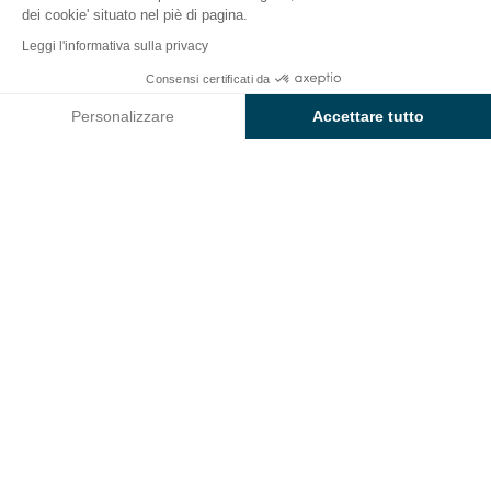
dei cookie' situato nel piè di pagina.
Indietro
Leggi l'informativa sulla privacy
Alloggio Cottage Premium
Consensi certificati da
Prenota
Non disponibile in queste date
al Campeggio Col d'Ibardin
Personalizzare
Accettare tutto
Axeptio consent
Piattaforma di Gestione del Consenso: Personalizza le tue opzi
La nostra piattaforma ti consente di personalizzare e gestire le
ALLOGGIO
1 / 4