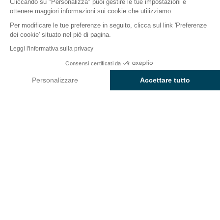
Cliccando su "Personalizza" puoi gestire le tue impostazioni e
ottenere maggiori informazioni sui cookie che utilizziamo.
Per modificare le tue preferenze in seguito, clicca sul link 'Preferenze
dei cookie' situato nel piè di pagina.
Indietro
Leggi l'informativa sulla privacy
Alloggio Sunêlia Chalet Ibardin
Consensi certificati da
Prenota
Non disponibile in queste date
di Campeggio Col d'Ibardin
Personalizzare
Accettare tutto
Axeptio consent
Piattaforma di Gestione del Consenso: Personalizza le tue opzi
La nostra piattaforma ti consente di personalizzare e gestire le
ALLOGGIO
1 / 4