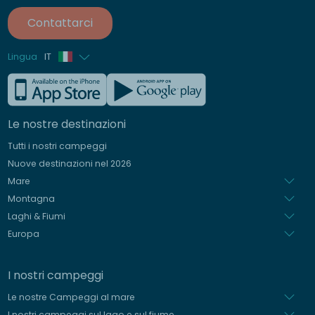
Contattarci
Lingua
IT
Francese
Inglese
Le nostre destinazioni
Tedesco
Tutti i nostri campeggi
Spagnolo
Nuove destinazioni nel 2026
Olandese
Mare
Montagna
Laghi & Fiumi
Europa
I nostri campeggi
Le nostre Campeggi al mare
I nostri campeggi sul lago e sul fiume