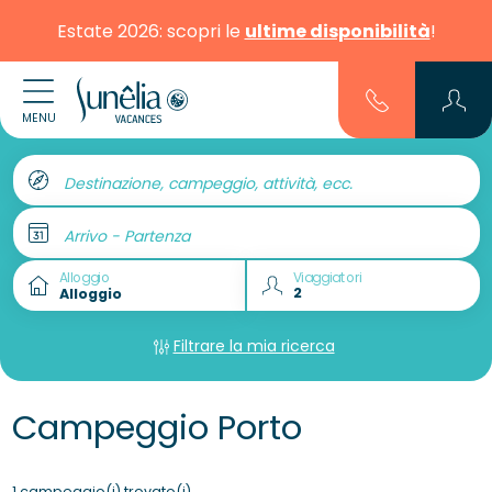
Estate 2026: scopri le
ultime disponibilità
!
MENU
Destinazione, campeggio, attività, ecc.
Arrivo - Partenza
Alloggio
Viaggiatori
Filtrare la mia ricerca
Campeggio Porto
1 campeggio(i) trovato(i)