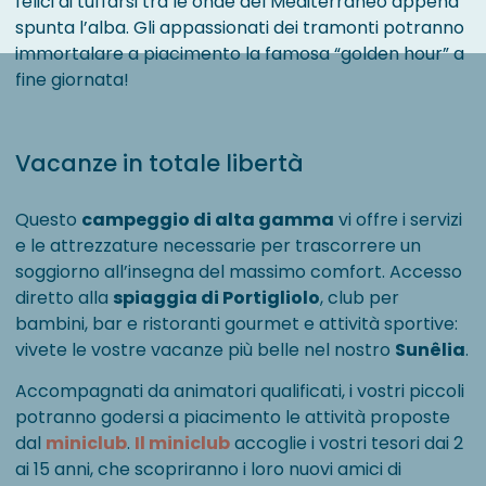
felici di tuffarsi tra le onde del Mediterraneo appena
spunta l’alba. Gli appassionati dei tramonti potranno
immortalare a piacimento la famosa “golden hour” a
fine giornata!
Vacanze in totale libertà
Questo
campeggio di alta gamma
vi offre i servizi
e le attrezzature necessarie per trascorrere un
soggiorno all’insegna del massimo comfort. Accesso
diretto alla
spiaggia di Portigliolo
, club per
bambini, bar e ristoranti gourmet e attività sportive:
vivete le vostre vacanze più belle nel nostro
Sunêlia
.
Accompagnati da animatori qualificati, i vostri piccoli
potranno godersi a piacimento le attività proposte
dal
miniclub
.
Il miniclub
accoglie i vostri tesori dai 2
ai 15 anni, che scopriranno i loro nuovi amici di