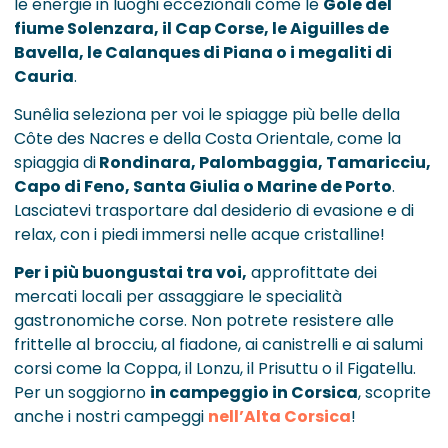
le energie in luoghi eccezionali come le
Gole del
fiume Solenzara, il Cap Corse, le Aiguilles de
Bavella, le Calanques di Piana o
i megaliti di
Cauria
.
Sunêlia seleziona per voi le spiagge più belle della
Côte des Nacres e della Costa Orientale, come la
spiaggia di
Rondinara, Palombaggia, Tamaricciu,
Capo di Feno, Santa Giulia o
Marine de Porto
.
Lasciatevi trasportare dal desiderio di evasione e di
relax, con i piedi immersi nelle acque cristalline!
Per i più buongustai tra voi,
approfittate dei
mercati locali per assaggiare le specialità
gastronomiche corse. Non potrete resistere alle
frittelle al brocciu, al fiadone, ai canistrelli e ai salumi
corsi come la Coppa, il Lonzu, il Prisuttu o il Figatellu.
Per un soggiorno
in campeggio in Corsica
, scoprite
anche i nostri campeggi
nell’Alta Corsica
!