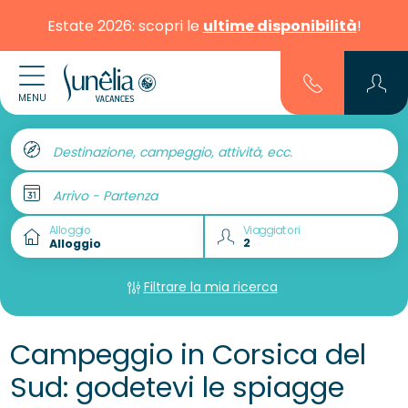
Estate 2026: scopri le
ultime disponibilità
!
MENU
Destinazione, campeggio, attività, ecc.
Arrivo - Partenza
Alloggio
Viaggiatori
Filtrare la mia ricerca
Campeggio in Corsica del
Sud: godetevi le spiagge