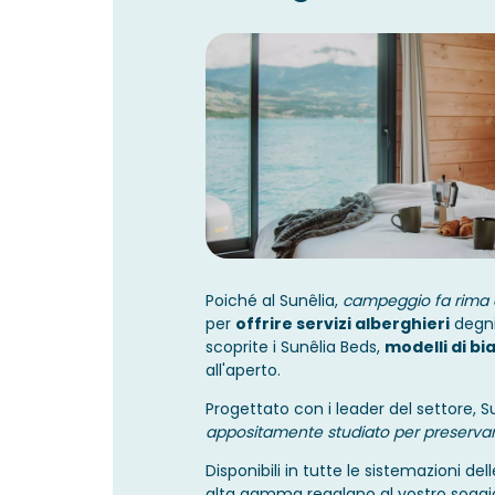
Poiché al Sunêlia,
campeggio fa rima 
per
offrire servizi alberghieri
degni
scoprite i Sunêlia Beds,
modelli di bi
all'aperto.
Progettato con i leader del settore, S
appositamente studiato per preservar
Disponibili in tutte le sistemazioni del
alta gamma regalano al vostro soggi