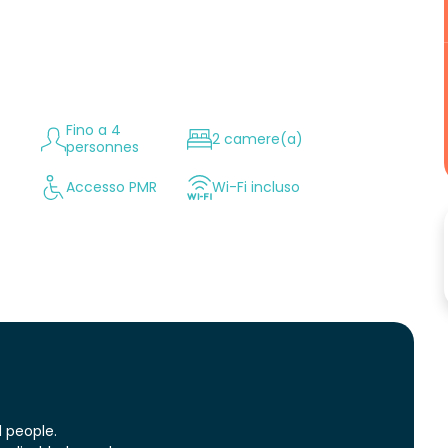
Fino a 4
2 camere(a)
personnes
Accesso PMR
Wi-Fi incluso
 people.