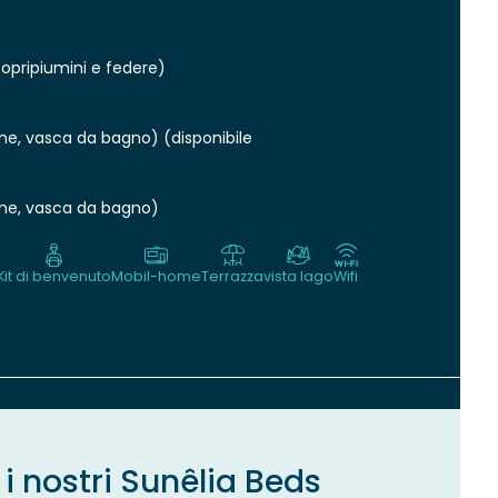
copripiumini e federe)
one, vasca da bagno) (disponibile
lone, vasca da bagno)
Kit di benvenuto
Mobil-home
Terrazza
vista lago
Wifi
i nostri Sunêlia Beds