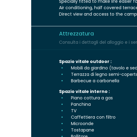
Specially fitted to make life easier f
Air conditioning, half covered terra
Direct view and access to the camps
Attrezzatura
Consulta i dettagli del alloggio e i serv
Spazio vitale outdoor :
Mobili da giardino (tavolo e se
Terrazza di legno semi-copert
Barbecue a carbonella
Spazio vitale interno :
Piano cottura a gas
Panchina
TV
Caffettiera con filtro
Microonde
Tostapane
Bollitore