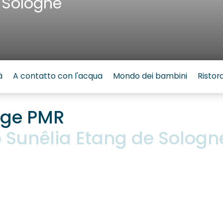
 Sologne
à
A contatto con l'acqua
Mondo dei bambini
Ristor
tige PMR
Sunêlia Etang de Sologn