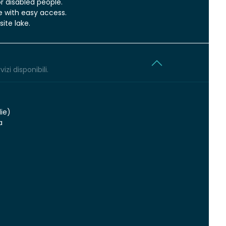
or disabled people.
ce with easy access.
ite lake.
izi disponibili.
die)
a