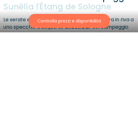
Sunêlia l'Étang de Sologne
Le serate estive e la loro atmosfera da balera in riva a
Controlla prezzi e disponibilità
uno specchio d'acqua. Lo
snack bar
del campeggio
accoglie gli ospiti sulla sua
terrazza all'ombra
per i
incontri gastronomici
.
Bar e Snack-Bar La
Guinguette du Cerf