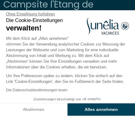
Campsite l'Étang de
Sologne
Ohne Einwilligung fortfahren
Die Cookie-Einstellungen
verwalten!
Nouan-le-Fuzelier, Centre-Val de Loire
Öffnen von
3. April 2026
Bis
11. Oktober 2026
Mit dem Klick auf „Alles annehmen“
stimmen Sie der Verwendung analytischer Cookies zur Messung der
Leistungen der Webseite und zum Marketing für eine individuelle
Abstimmung von Inhalt und Werbung zu. Mit dem Klick auf
Der Campingplatz
Unterkünfte
Freizeitangebot
„Abstimmen“ können Sie Ihre Einstellungen verwalten und mehr
Informationen über die Cookies erhalten, die wir benutzen.
Um Ihre Präferenzen später zu ändern, klicken Sie einfach auf den
Link 'Cookie-Einstellungen', den Sie im Fußbereich der Seite finden.
Zurück
Die Datenschutzbestimmungen lesen
Unterkunft Prestige PMR
Zustimmungen bescheinigt von
Buchen Sie
An diesen Tagen nicht verfügbar
vom Camping Sunêlia Etang de
Abstimmen
Alles annehmen
Sologne
Axeptio consent
Einwilligungsmanagementplattform: Passen Sie Ihre Optionen 
Unsere Plattform ermöglicht es Ihnen, Ihre Datenschutzeinstell