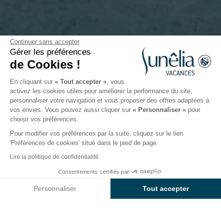
Continuer sans accepter
Thème vacances
Gérer les préférences
de Cookies !
Publié le 05/08/2022
En cliquant sur
« Tout accepter »
, vous
activez les cookies utiles pour améliorer la performance du site,
personnaliser votre navigation et vous proposer des offres adaptées à
Suivez-nous
vos envies. Vous pouvez aussi cliquer sur
« Personnaliser »
pour
choisir vos préférences.
S'inscrire à la newsletter
Pour modifier vos préférences par la suite, cliquez sur le lien
'Préférences de cookies' situé dans le pied de page.
Lire la politique de confidentialité
Accueil
Conseils Sunêlia
Thème vacances
Consentements certifiés par
Personnaliser
Tout accepter
Axeptio consent
Plateforme de Gestion du Consentement : Personnalisez vos O