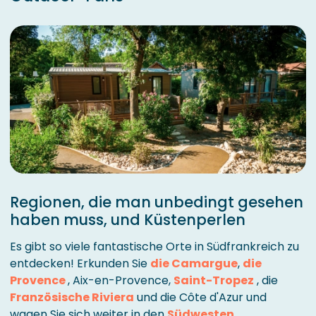
Regionen, die man unbedingt gesehen
haben muss, und Küstenperlen
Es gibt so viele fantastische Orte in Südfrankreich zu
entdecken! Erkunden Sie
die Camargue
,
die
Provence
, Aix-en-Provence,
Saint-Tropez
, die
Französische Riviera
und die Côte d'Azur und
wagen Sie sich weiter in den
Südwesten