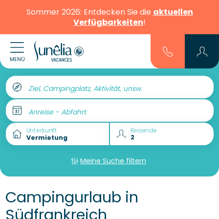
Sommer 2026: Entdecken Sie die
aktuellen
Verfügbarkeiten
!
MENÜ
Ziel, Campingplatz, Aktivität, unsw.
Anreise - Abfahrt
Unterkunft
Reisende
Meine Suche filtern
Campingurlaub in
Südfrankreich