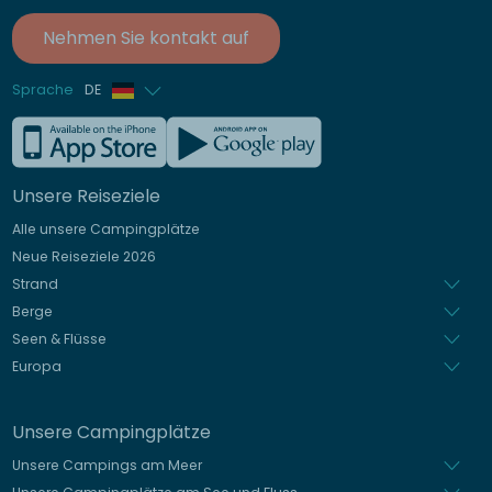
Nehmen Sie kontakt auf
Sprache
DE
Französisch
Englisch
Unsere Reiseziele
Italienisch
Alle unsere Campingplätze
Spanisch
Neue Reiseziele 2026
Niederländisch
Strand
Berge
Seen & Flüsse
Europa
Unsere Campingplätze
Unsere Campings am Meer