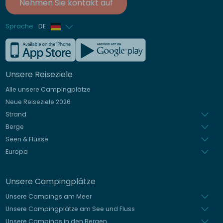
Nehmen Sie kontakt auf
Sprache
DE
Französisch
Englisch
Unsere Reiseziele
Italienisch
Alle unsere Campingplätze
Spanisch
Neue Reiseziele 2026
Niederländisch
Strand
Berge
Seen & Flüsse
Europa
Unsere Campingplätze
Unsere Campings am Meer
Unsere Campingplätze am See und Fluss
Unsere Campings in den Bergen