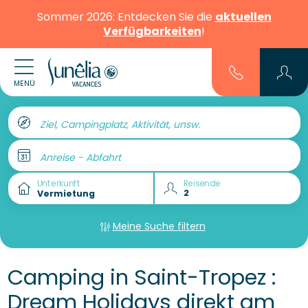
Sommer 2026: Entdecken Sie die
aktuellen
Verfügbarkeiten
!
MENÜ
Ziel, Campingplatz, Aktivität, unsw.
Anreise - Abfahrt
Unterkunft
Reisende
Meine Suche filtern
Camping in Saint-Tropez :
Dream Holidays direkt am