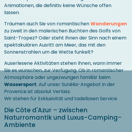
Animationen, die definitiv keine Wünsche offen
lassen.
Träumen auch Sie von romantischen
Wanderungen
zu zweit in den malerischen Buchten des Golfs von
Saint-Tropez? Oder steht Ihnen der Sinn nach einem
spektakulären Ausritt am Meer, das mit den
Sonnenstrahlen um die Wette funkelt?
Auserlesene Aktivitäten stehen Ihnen, wann immer
Sie es wünschen, zur Verfügung. Ob in romantischer
Atmosphäre oder ungezwungen familiär beim
Wassersport
. Auf unser Sunêlia-Angebot in der
Provence ist absolut Verlass.
Wir stehen für Exklusivität und tadellosen Service.
Die Côte d'Azur – zwischen
Naturromantik und Luxus-Camping-
Ambiente