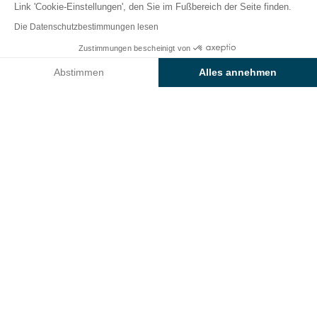
Link 'Cookie-Einstellungen', den Sie im Fußbereich der Seite finden.
Zurück
Die Datenschutzbestimmungen lesen
Unterkunft Cottage Prestige
Ab
Zustimmungen bescheinigt von
Buchen Sie
1.000€
vom Camping Sunêlia Cala
Abstimmen
Alles annehmen
Llevado
Axeptio consent
Einwilligungsmanagementplattform: Passen Sie Ihre Optionen 
Unsere Plattform ermöglicht es Ihnen, Ihre Datenschutzeinstell
VERMIETUNG
1 / 11