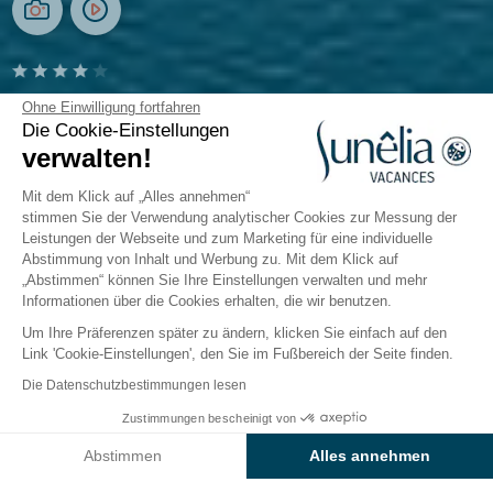
Camping La Presqu'île
Ohne Einwilligung fortfahren
Die Cookie-Einstellungen
verwalten!
Prunières, Hautes-Alpes
Öffnen von
8. Mai 2026
Bis
27. September 2026
Mit dem Klick auf „Alles annehmen“
stimmen Sie der Verwendung analytischer Cookies zur Messung der
Leistungen der Webseite und zum Marketing für eine individuelle
Abstimmung von Inhalt und Werbung zu. Mit dem Klick auf
Der Campingplatz
Unterkünfte
Freizeitangebot
„Abstimmen“ können Sie Ihre Einstellungen verwalten und mehr
Informationen über die Cookies erhalten, die wir benutzen.
Um Ihre Präferenzen später zu ändern, klicken Sie einfach auf den
Animationen auf dem Camping
Link 'Cookie-Einstellungen', den Sie im Fußbereich der Seite finden.
Sunêlia La Presqu’île
Die Datenschutzbestimmungen lesen
Zustimmungen bescheinigt von
Ein direkter Zugang zum See
Preise & Verfügbarkeit prüfen
Abstimmen
Alles annehmen
Entdecken Sie den
Campingplatz Sunêlia La
Axeptio consent
Einwilligungsmanagementplattform: Passen Sie Ihre Optionen 