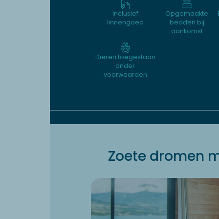
Inclusief
Opgemaakte
linnengoed
bedden bij
aankomst
Dieren toegestaan
onder
voorwaarden
Zoete dromen m