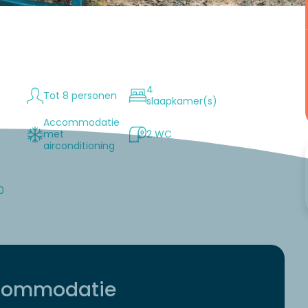
4
Tot 8 personen
slaapkamer(s)
Accommodatie
met
2 WC
n
airconditioning
0
accommodatie