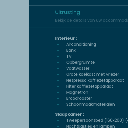
Uitrusting
Bekijk de details van uw accommoda
Interieur :
Airconditioning
Bank
TV
Opbergruimte
Vaatwasser
Grote koelkast met vriezer
Nespresso koffiezetapparaat
Filter koffiezetapparaat
Magnetron
Broodrooster
Schoonmaakmaterialen
Slaapkamer :
Tweepersoonsbed (160x200) (
Nachtkastjes en lampen