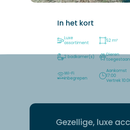
In het kort
Luxe
52 m²
assortiment
Dieren
2 badkamer(s)
toegestaa
Aankomst
Wi-Fi
17:00
inbegrepen
Vertrek 10:0
Gezellige, luxe 