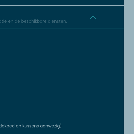
tie en de beschikbare diensten.
dekbed en kussens aanwezig)