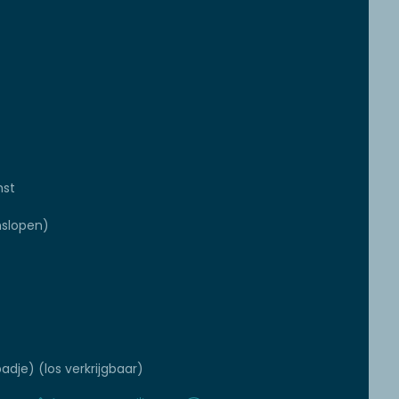
mst
slopen)
adje) (los verkrijgbaar)