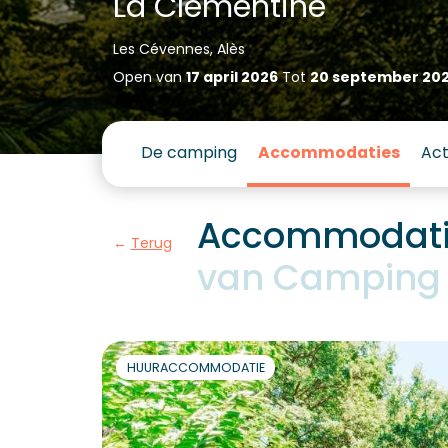
La Clémentine
Les Cévennes, Alès
Open van
17 april 2026
Tot
20 september 20
De camping
Accommodaties
Act
Accommodatie
Terug
van Camping 
HUURACCOMMODATIE