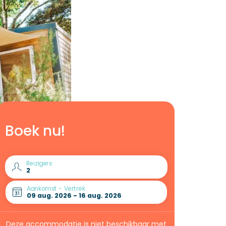
Boek nu!
Reizigers
Aankomst - Vertrek
Deze accommodatie is niet beschikbaar met