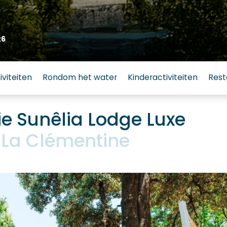
26
iviteiten
Rondom het water
Kinderactiviteiten
Rest
 Sunêlia Lodge Luxe
La Clémentine