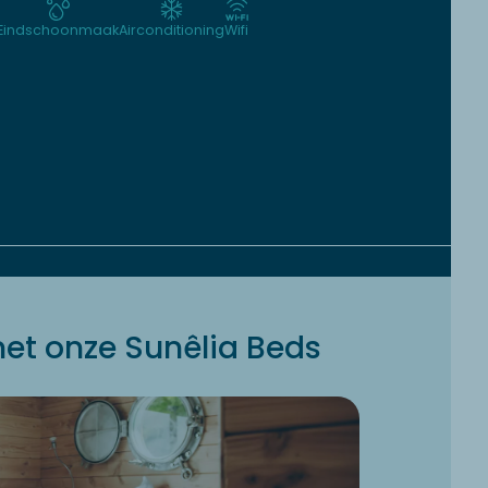
Eindschoonmaak
Airconditioning
Wifi
et onze Sunêlia Beds