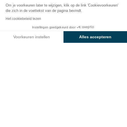
Om je voorkeuren later te wijzigen, klik op de link 'Cookievoorkeuren'
die zich in de voettekst van de pagina bevindt.
Terug
Het cookiebeleid lezen
Accommodatie Sunêlia Maison
Van
Instellingen goedgekeurd door
Boek
€140
du Bateau
Voorkeuren instellen
Alles accepteren
van Camping l'Orangerie de
Axeptio consent
Toestemmingsbeheerplatform: Personaliseer uw opties
Lanniron
Ons platform stelt u in staat om uw privacy-instellingen naar 
HUURACCOMMODATIE
1 / 21