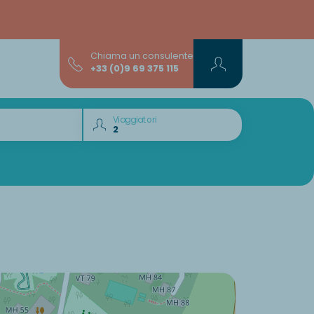
Chiama un consulente
+33 (0)9 69 375 115
Viaggiatori
Volete scoprire :