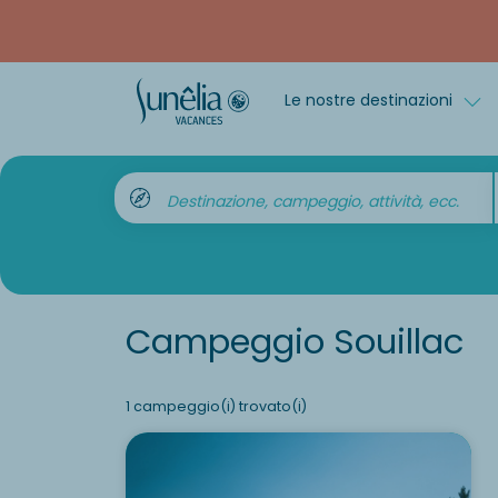
Le nostre destinazioni
Destinazione, campeggio, attività, ecc.
Campeggio Souillac
1 campeggio(i) trovato(i)