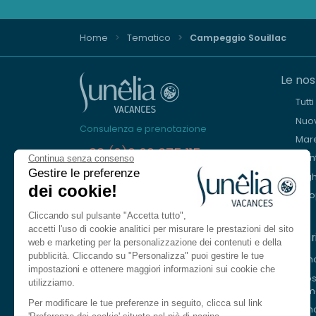
Home
Tematico
Campeggio Souillac
Le nos
Tutt
Nuov
Consulenza e prenotazione
Mar
+33 (0)9 69 375 115
Mon
Continua senza consenso
Gestire le preferenze
Lagh
Siamo qui per aiutarvi
dei cookie!
Eur
Dal lunedì al venerdì, dalle 8.30 alle
18.30.
Cliccando sul pulsante "Accetta tutto",
Sabato dalle 10.00 alle 13.00 e dalle 14.00
accetti l'uso di cookie analitici per misurare le prestazioni del sito
I nost
alle 17.00
web e marketing per la personalizzazione dei contenuti e della
pubblicità. Cliccando su "Personalizza" puoi gestire le tue
Le n
Contattarci
impostazioni e ottenere maggiori informazioni sui cookie che
I no
utilizziamo.
fiu
Lingua
IT
Per modificare le tue preferenze in seguito, clicca sul link
Le n