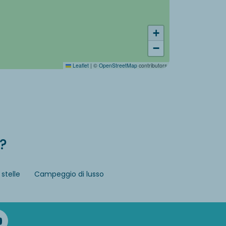
+
−
Leaflet
|
©
OpenStreetMap
contributors
?
stelle
Campeggio di lusso