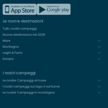
Francese
Inglese
Le nostre destinazioni
Tedesco
Tutti i nostri campeggi
Spagnolo
Nuove destinazioni nel 2026
Olandese
Mare
Montagna
Laghi & Fiumi
Europa
I nostri campeggi
Le nostre Campeggi al mare
I nostri campeggi sul lago e sul fiume
Le nostre Campeggi in montagna