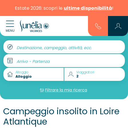
Estate 2026: scopri le
ultime disponibilità
!
MENU
Destinazione, campeggio, attività, ecc.
Arrivo - Partenza
Alloggio
Viaggiatori
Filtrare la mia ricerca
Campeggio insolito in Loire
Atlantique