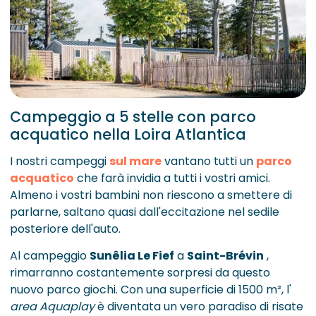
Campeggio a 5 stelle con parco
acquatico nella Loira Atlantica
I nostri campeggi
sul mare
vantano tutti un
parco
acquatico
che farà invidia a tutti i vostri amici.
Almeno i vostri bambini non riescono a smettere di
parlarne, saltano quasi dall'eccitazione nel sedile
posteriore dell'auto.
Al campeggio
Sunêlia Le Fief
a
Saint-Brévin
,
rimarranno costantemente sorpresi da questo
nuovo parco giochi. Con una superficie di 1500 m², l'
area Aquaplay
è diventata un vero paradiso di risate