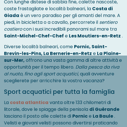
Con lunghe distese di sabbia fine, calette nascoste,
coste frastagliate e località balneari, la
Costa di
Giada
è un vero paradiso per gli amanti del mare. A
piedi, in bicicletta o a cavallo, percorrete il
sentiero
costiero
con i suoi incredibili panorami sul mare tra
Saint-Michel-Chef-Chef
e
Les Moutiers-en-Retz
.
Diverse località balneari, come
Pornic, Saint-
Brevin-les-Pins, La Bernerie-en-Retz
e
La Plaine-
sur-Mer,
offrono una vasta gamma di altre attività e
opportunità per il tempo libero.
Dalla pesca da riva
al nuoto, fino agli sport acquatici,
quali avventure
sceglierete per arricchire la vostra vacanza?
Sport acquatici per tutta la famiglia
La
costa atlantica
vanta oltre 133 chilometri di
litorale, dove le spiagge della penisola
di Guérande
lasciano il posto alle calette di
Pornic
e
La Baule
.
Velisti e giovani velisti possono divertirsi praticando