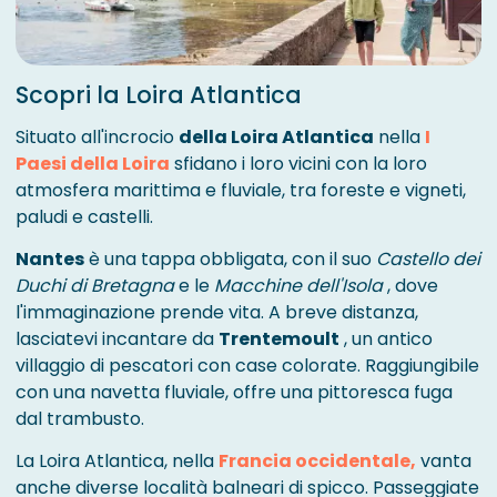
Scopri la Loira Atlantica
Situato all'incrocio
della Loira Atlantica
nella
I
Paesi della Loira
sfidano i loro vicini con la loro
atmosfera marittima e fluviale, tra foreste e vigneti,
paludi e castelli.
Nantes
è una tappa obbligata, con il suo
Castello dei
Duchi di Bretagna
e le
Macchine dell'Isola
, dove
l'immaginazione prende vita. A breve distanza,
lasciatevi incantare da
Trentemoult
, un antico
villaggio di pescatori con case colorate. Raggiungibile
con una navetta fluviale, offre una pittoresca fuga
dal trambusto.
La Loira Atlantica, nella
Francia occidentale,
vanta
anche diverse località balneari di spicco. Passeggiate