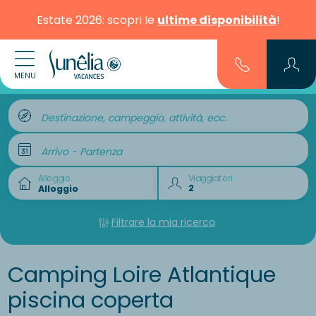
Estate 2026: scopri le
ultime disponibilità
!
MENU
Destinazione, campeggio, attività, ecc.
Arrivo - Partenza
Alloggio
Viaggiatori
Filtrare la mia ricerca
Camping Loire Atlantique
piscina coperta