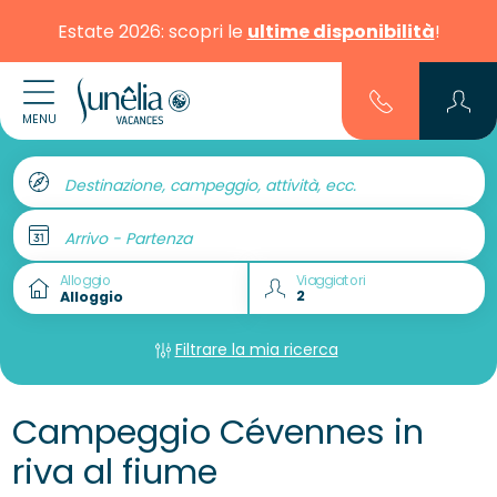
Estate 2026: scopri le
ultime disponibilità
!
MENU
Destinazione, campeggio, attività, ecc.
Arrivo - Partenza
Alloggio
Viaggiatori
Filtrare la mia ricerca
Campeggio Cévennes in
riva al fiume