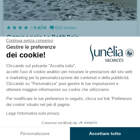
8.6/10
620 avviso
Campeggio Le Petit Bois
Continua senza consenso
Loire Atlantique, Guérande
Gestire le preferenze
dei cookie!
Vedi il campeggio
Cliccando sul pulsante "Accetta tutto",
accetti l'uso di cookie analitici per misurare le prestazioni del sito web
e marketing per la personalizzazione dei contenuti e della pubblicità.
Cliccando su "Personalizza" puoi gestire le tue impostazioni e
ottenere maggiori informazioni sui cookie che utilizziamo.
Per modificare le tue preferenze in seguito, clicca sul link 'Preferenze
dei cookie' situato nel piè di pagina.
Leggi l'informativa sulla privacy
Consensi certificati da
Vedi i risultati sulla mappa
Personalizzare
Accettare tutto