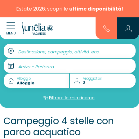
Estate 2026: scopri le
ultime disponibilità
!
MENU
Destinazione, campeggio, attività, ecc.
Arrivo - Partenza
Alloggio
Viaggiatori
Filtrare la mia ricerca
Campeggio 4 stelle con
parco acquatico