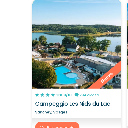
Nuovo
8.9/10
294 avviso
Campeggio Les Nids du Lac
Sanchey, Vosges
Vedi il campeggio