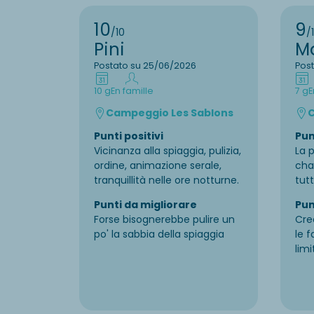
10
9
/10
/
Pini
M
Postato su 25/06/2026
Pos
10 g
En famille
7 g
E
Campeggio Les Sablons
C
Punti positivi
Pun
Vicinanza alla spiaggia, pulizia,
La p
ordine, animazione serale,
cha
tranquillità nelle ore notturne.
tutt
Punti da migliorare
Pun
Forse bisognerebbe pulire un
Cre
po' la sabbia della spiaggia
le f
limi