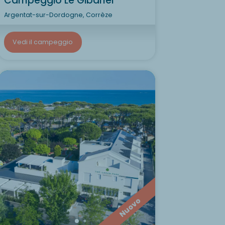
Campeggio Le Gibanel
Argentat-sur-Dordogne, Corrèze
Vedi il campeggio
Volete
The Green
Sc
Nuovo