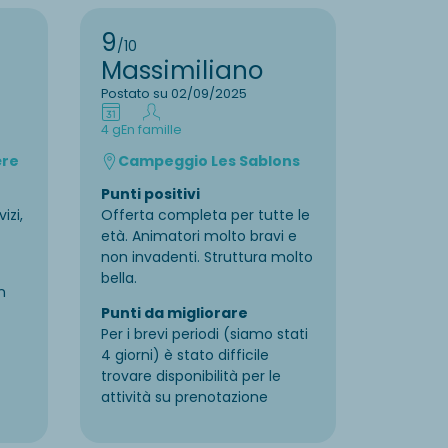
9
8
/10
/10
Massimiliano
Vars
Postato su 02/09/2025
Postato 
4 g
En famille
11 g
En fam
ère
Campeggio Les Sablons
Camp
Punti positivi
Punti po
izi,
Offerta completa per tutte le
Alloggio
età. Animatori molto bravi e
Punti d
non invadenti. Struttura molto
Ampliam
bella.
n
Punti da migliorare
Per i brevi periodi (siamo stati
4 giorni) è stato difficile
trovare disponibilità per le
attività su prenotazione