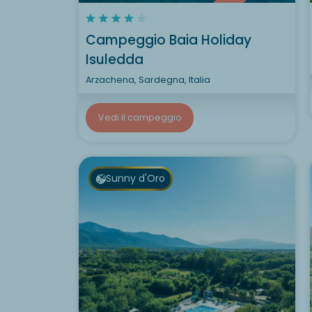
Campeggio Baia Holiday
Isuledda
Arzachena, Sardegna, Italia
Vedi il campeggio
Sunny d'Oro