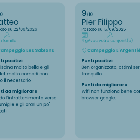
9
10
/10
atteo
Pier Filippo
tato su 22/06/2026
Postato su 15/09/2025
n famille
4 g
Avec votre conjoint(e)
ampeggio Les Sablons
Campeggio L'Argenti
ti positivi
Punti positivi
iscina molto bella e gli
Ben organizzato, ottimi serv
let molto comodi con
tranquillo.
o il necessario
Punti da migliorare
ti da migliorare
Wifi non funziona bene co
do l'intrattenimento verso
browser google.
amiglie e gli orari un po'
tati