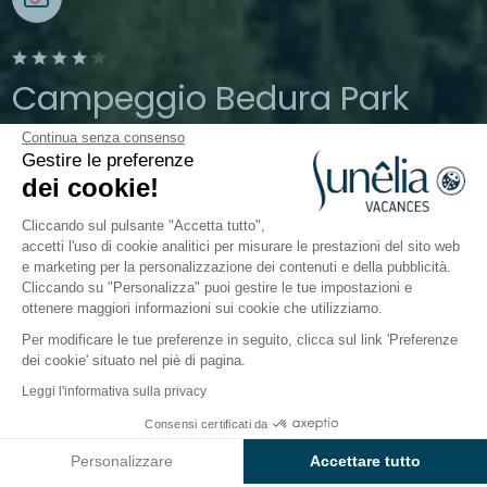
Campeggio Bedura Park
Continua senza consenso
Lleida, Pyrénées Catalanes, Espagne
Gestire le preferenze
Aperto da
19 giugno 2026
Al
13
dei cookie!
settembre 2026
Cliccando sul pulsante "Accetta tutto",
accetti l'uso di cookie analitici per misurare le prestazioni del sito web
e marketing per la personalizzazione dei contenuti e della pubblicità.
cqua
Mondo dei bambini
Ristorazione
Info e servizi
Cliccando su "Personalizza" puoi gestire le tue impostazioni e
ottenere maggiori informazioni sui cookie che utilizziamo.
Per modificare le tue preferenze in seguito, clicca sul link 'Preferenze
Servizi e informazioni pratiche
dei cookie' situato nel piè di pagina.
per il campeggio wecamp
Leggi l'informativa sulla privacy
Bedura Park
Consensi certificati da
Controlla prezzi e disponibilità
Personalizzare
Accettare tutto
Al
wecamp Bedura Park
in Catalogna (Spagna