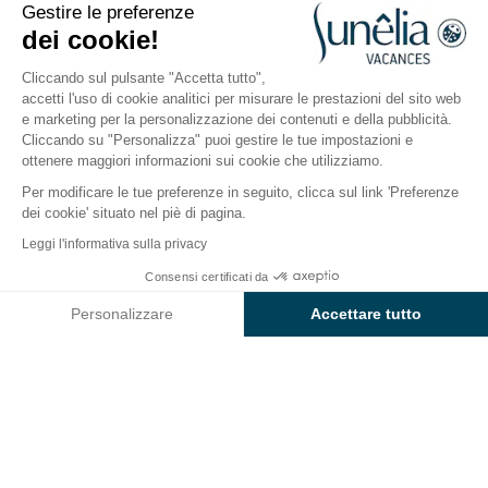
Gestire le preferenze
Costa Brava, Empuriabrava
dei cookie!
Aperto da
25 marzo 2026
Al
11 ottobre 2026
Cliccando sul pulsante "Accetta tutto",
accetti l'uso di cookie analitici per misurare le prestazioni del sito web
e marketing per la personalizzazione dei contenuti e della pubblicità.
Il campeggio
Alloggi
Attività
Intorno all'acqua
Cliccando su "Personalizza" puoi gestire le tue impostazioni e
ottenere maggiori informazioni sui cookie che utilizziamo.
Per modificare le tue preferenze in seguito, clicca sul link 'Preferenze
dei cookie' situato nel piè di pagina.
Indietro
Leggi l'informativa sulla privacy
Alloggio Sunêlia Bungalow
Consensi certificati da
Prenota
Non disponibile in queste date
di Campeggio Rubina Resort
Personalizzare
Accettare tutto
Axeptio consent
Piattaforma di Gestione del Consenso: Personalizza le tue opzi
La nostra piattaforma ti consente di personalizzare e gestire le
Quartiere Confort
1 / 7
ALLOGGIO