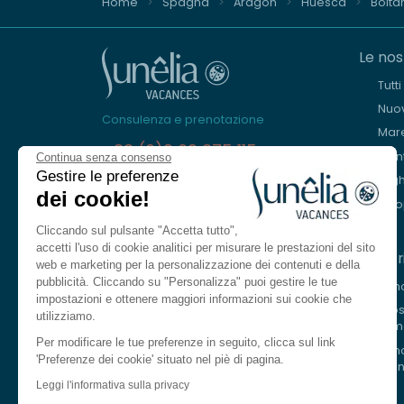
Home
Spagna
Aragon
Huesca
Bolta
Le nos
Tutt
Nuov
Consulenza e prenotazione
Mar
+33 (0)9 69 375 115
Mon
Continua senza consenso
Gestire le preferenze
Lagh
Siamo qui per aiutarvi
dei cookie!
Eur
Dal lunedì al venerdì, dalle 8.30 alle
18.30.
Cliccando sul pulsante "Accetta tutto",
Sabato dalle 10.00 alle 13.00 e dalle 14.00
accetti l'uso di cookie analitici per misurare le prestazioni del sito
I nost
alle 17.00
web e marketing per la personalizzazione dei contenuti e della
pubblicità. Cliccando su "Personalizza" puoi gestire le tue
Le n
Contattarci
impostazioni e ottenere maggiori informazioni sui cookie che
I no
utilizziamo.
fiu
Lingua
IT
Per modificare le tue preferenze in seguito, clicca sul link
Le n
'Preferenze dei cookie' situato nel piè di pagina.
mon
Francese
Leggi l'informativa sulla privacy