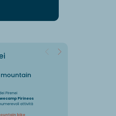
ei
in mountain
dei Pirenei
l wecamp Pirineos
numerevoli attività
 mountain bike