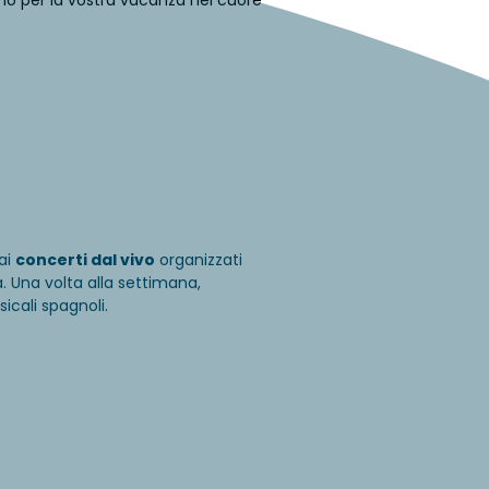
orno per la vostra vacanza nel cuore
ai
concerti dal vivo
organizzati
 Una volta alla settimana,
icali spagnoli.