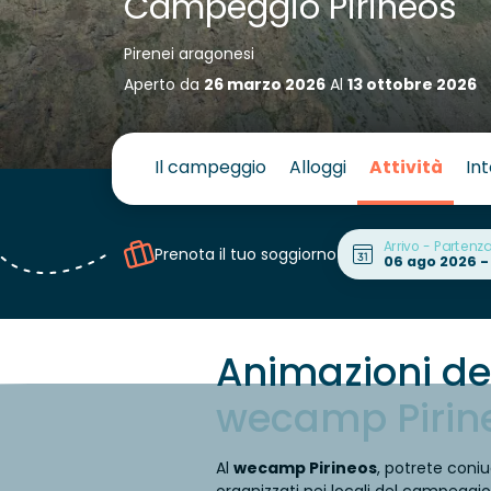
Campeggio Pirineos
Pirenei aragonesi
Aperto da
26 marzo 2026
Al
13 ottobre 2026
Il campeggio
Alloggi
Attività
Int
Arrivo - Partenz
Prenota il tuo soggiorno
A
nimazioni d
wecamp Pirin
Al
wecamp Pirineos
, potrete coniu