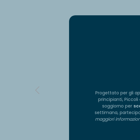
Progettato per gli ap
principianti, Piccol
soggiorno per
sc
settimana, partecipa
maggiori informazioni