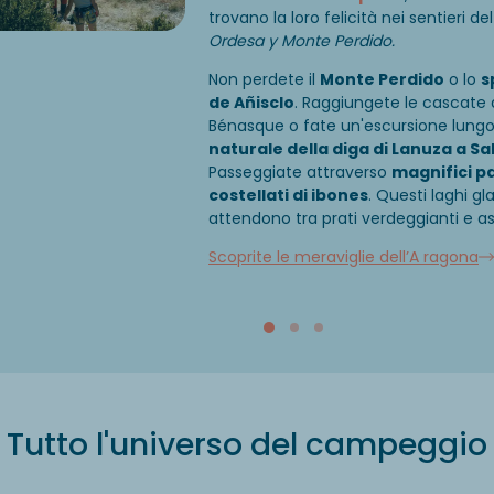
trovano la loro felicità nei sentieri d
Ordesa y Monte Perdido.
Non perdete il
Monte Perdido
o lo
s
de Añisclo
. Raggiungete le cascate d
Bénasque o fate un'escursione lungo
naturale della diga di Lanuza a Sa
Passeggiate attraverso
magnifici p
costellati di ibones
. Questi laghi gla
attendono tra prati verdeggianti e 
Scoprite le meraviglie dell’A ragona
Tutto l'universo del campeggio