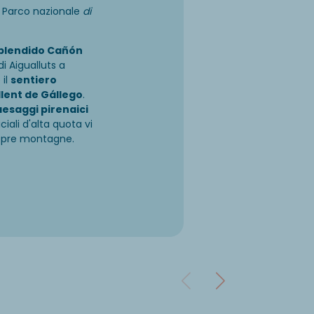
el Parco nazionale
di
plendido Cañón
i Aigualluts a
 il
sentiero
llent de Gállego
.
aesaggi pirenaici
ciali d'alta quota vi
aspre montagne.