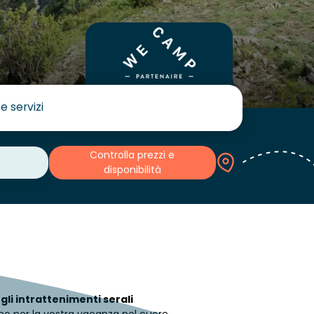
 e servizi
Controlla prezzi e
disponibilità
gli intrattenimenti serali