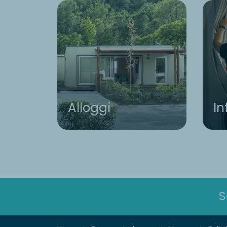
Alloggi
In
S