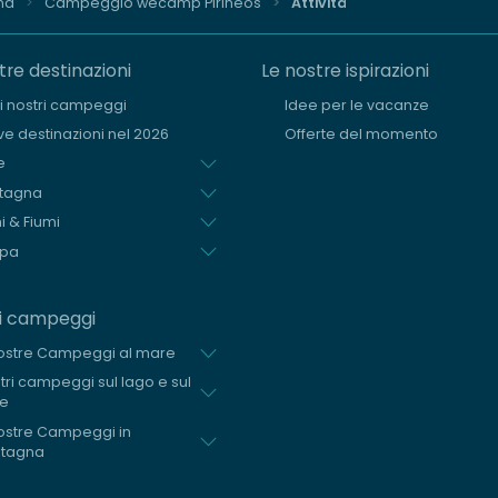
ña
Campeggio wecamp Pirineos
Attività
tre destinazioni
Le nostre ispirazioni
i i nostri campeggi
Idee per le vacanze
e destinazioni nel 2026
Offerte del momento
e
tagna
i & Fiumi
opa
ri campeggi
ostre Campeggi al mare
stri campeggi sul lago e sul
me
ostre Campeggi in
tagna