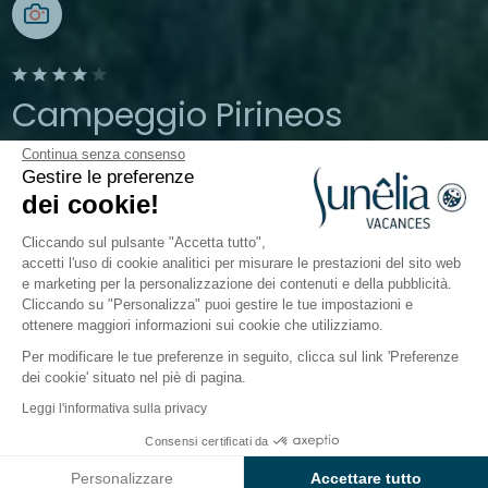
Campeggio Pirineos
Continua senza consenso
Pirenei aragonesi
Gestire le preferenze
Aperto da
26 marzo 2026
Al
13 ottobre
dei cookie!
2026
Cliccando sul pulsante "Accetta tutto",
accetti l'uso di cookie analitici per misurare le prestazioni del sito web
e marketing per la personalizzazione dei contenuti e della pubblicità.
Il campeggio
Alloggi
Attività
Intorno all'acqua
Cliccando su "Personalizza" puoi gestire le tue impostazioni e
ottenere maggiori informazioni sui cookie che utilizziamo.
Per modificare le tue preferenze in seguito, clicca sul link 'Preferenze
dei cookie' situato nel piè di pagina.
Indietro
Leggi l'informativa sulla privacy
Alloggio Bell Tent
Da
Consensi certificati da
Prenota
1.015€
di Campeggio wecamp
Personalizzare
Accettare tutto