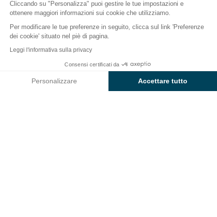
Cliccando su "Personalizza" puoi gestire le tue impostazioni e
ottenere maggiori informazioni sui cookie che utilizziamo.
Per modificare le tue preferenze in seguito, clicca sul link 'Preferenze
dei cookie' situato nel piè di pagina.
Indietro
Leggi l'informativa sulla privacy
Alloggio Sunêlia Louisiane 33
Consensi certificati da
Prenota
Non disponibile in queste date
m² – 6 persone
Personalizzare
Accettare tutto
del Camping Mazet Plage
Axeptio consent
Piattaforma di Gestione del Consenso: Personalizza le tue opzi
La nostra piattaforma ti consente di personalizzare e gestire le
ALLOGGIO
1 / 6