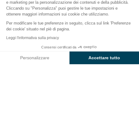
e marketing per la personalizzazione dei contenuti e della pubblicità.
Il campeggio
Alloggi
Attività
Intorno all'acqua
Cliccando su "Personalizza" puoi gestire le tue impostazioni e
ottenere maggiori informazioni sui cookie che utilizziamo.
Per modificare le tue preferenze in seguito, clicca sul link 'Preferenze
dei cookie' situato nel piè di pagina.
Indietro
Leggi l'informativa sulla privacy
Alloggio Sunêlia Confort Loggia
Consensi certificati da
Prenota
Non disponibile in queste date
di Campeggio L'Argentière
Personalizzare
Accettare tutto
Axeptio consent
Piattaforma di Gestione del Consenso: Personalizza le tue opzi
La nostra piattaforma ti consente di personalizzare e gestire le
ALLOGGIO
1 / 7
In breve
Gamma comfort
23 m²
Fino a 4 personnes
2 camere(a)
1 bagni(o)
Animali ammessi