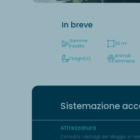
In breve
Gamme
26 m²
Insolite
Animali
1 bagni(o)
ammessi
Sistemazione acco
Attrezzatura
Consulta i dettagli del alloggio e i serv