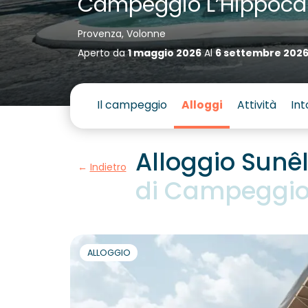
Campeggio L’Hippoc
Provenza, Volonne
Aperto da
1 maggio 2026
Al
6 settembre 202
Il campeggio
Alloggi
Attività
Int
Alloggio Sunêl
Indietro
di Campeggio
ALLOGGIO