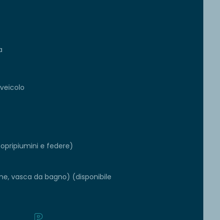
a
 veicolo
copripiumini e federe)
one, vasca da bagno) (disponibile