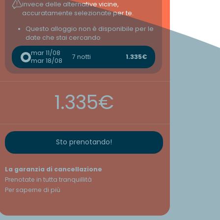
invece delle alternative vicine,
accuratamente selezionate per te.
Questo alloggio non è disponibile per le
date che stai cercando
mar 11/08
7 notti
1.335€
mar 18/08
1.335€
Sto prenotando!
La garanzia di cancellazione
Prenotate in tutta tranquillità
Per saperne di più