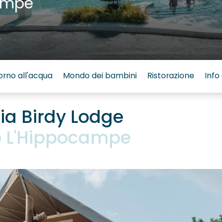
ampe
6
orno all'acqua
Mondo dei bambini
Ristorazione
Info 
ia Birdy Lodge
 L'Hippocampe