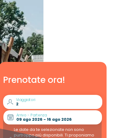
Prenotate ora!
Viaggiatori
Arrivo - Partenza
Le date da te selezionate non sono
purtroppo più disponibili. Ti proponiamo