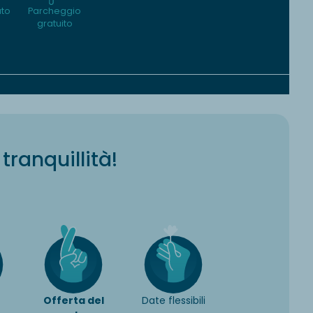
uto
Parcheggio
gratuito
tranquillità!
Offerta del
Date flessibili