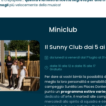
 a crepapelle...
questa è la nostra ricetta segreta per una tri
mogli
più velocemente della musica!
Miniclub
Il Sunny Club dai 5 ai
da lunedì a venerdì dal 1° luglio al 3
dalle 10 alle 12 e dalle 15 alle 17
Gratuito
Per dare ai vostri bimbi la possibilità 
meglio la loro personalità e sensibilità
campeggio Sunêlia Les Places Doré
punto un
programma estivo varie
dedicato all'arte, il martedì alle compe
mercoledì allo spirito di squadra e co