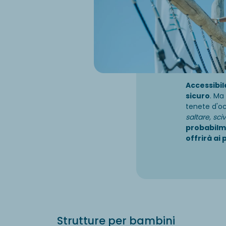
Accessibil
sicuro
. Ma
tenete d'o
saltare, sci
probabilm
offrirà ai 
Strutture per bambini