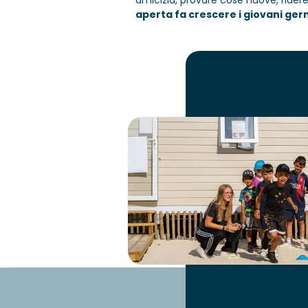
amicizia, provare cose nuove, ridere
aperta fa crescere i giovani ger