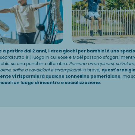
e a partire dai 2 anni, l'area giochi per bambini è uno spazi
 soprattutto è il luogo in cui Rose e Maël possono sfogarsi mentre
cchio su una panchina all'ombra.
Possono arrampicarsi, scivolare,
volare, salire a cavalcioni e arrampicarsi
. In breve,
quest'area gi
ente vi risparmierà qualche sonnellino pomeridiano
, ma s
piccoli un luogo di incontro e socializzazione.