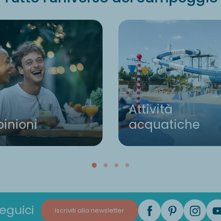
Attività
inioni
acquatiche
eguici
Iscriviti alla newsletter