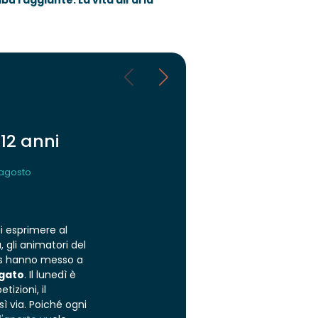
bù raggiante. La vita all'aria
 12 anni
1 agosto
di esprimere al
, gli animatori del
es hanno messo a
gato
. Il lunedì è
tizioni, il
sì via. Poiché ogni