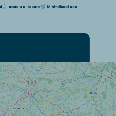
ni
caccia al tesoro
Mini-discoteca