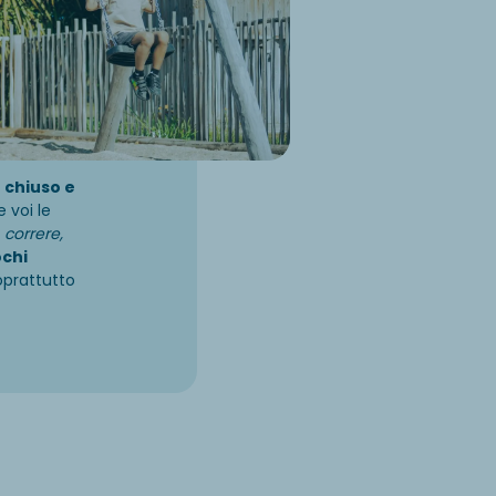
o chiuso e
 voi le
 correre,
ochi
oprattutto