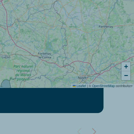
+
−
Leaflet
|
©
OpenStreetMap
contributors