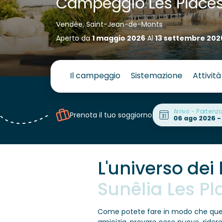
Campeggio Les Places
Vendée, Saint-Jean-de-Monts
Aperto da
1 maggio 2026
Al
13 settembre 202
Il campeggio
Sistemazione
Attività
Arrivo - Partenz
Prenota il tuo soggiorno
L'universo dei
Sunêlia Les P
Come potete fare in modo che que