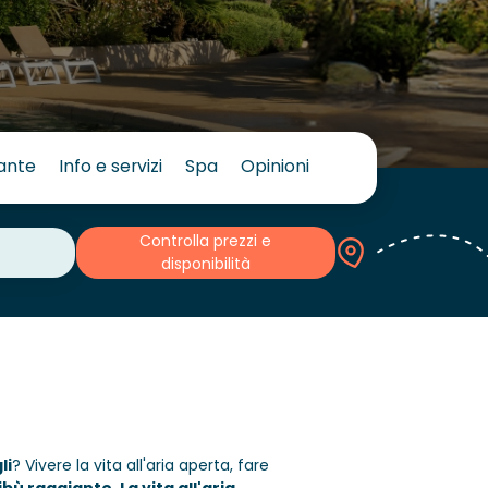
rante
Info e servizi
Spa
Opinioni
Controlla prezzi e
disponibilità
li
? Vivere la vita all'aria aperta, fare