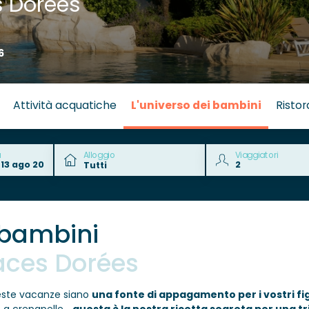
 Dorées
6
Attività acquatiche
L'universo dei bambini
Risto
a
Alloggio
Viaggiatori
 bambini
laces Dorées
ste vacanze siano
una fonte di appagamento per i vostri fig