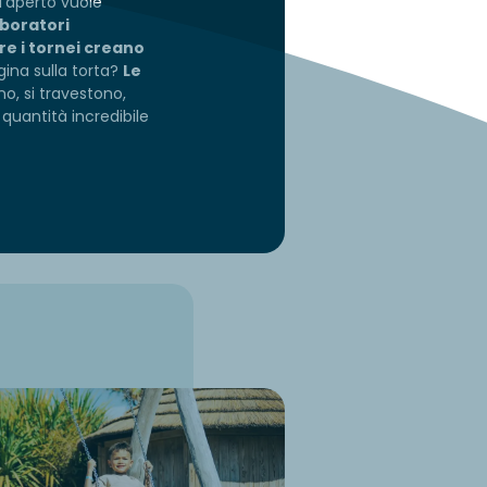
ll'aperto vuole
aboratori
re i tornei creano
iegina sulla torta?
Le
ano, si travestono,
quantità incredibile