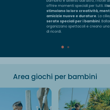
bambino è diverso dall'altro, l'hotel a
offrire momenti speciali per tutti.
I l
stimolano la loro creatività, ment
amicizie nuove e durature
. La cil
serate speciali per i bambini
. Ball
organizzano spettacoli e creano una 
di ricordi.
Area giochi per bambini