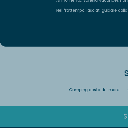
Al momento, Sunêlia Vacances non può
Nel frattempo, lasciati guidare dalla
S
Camping costa del mare
S