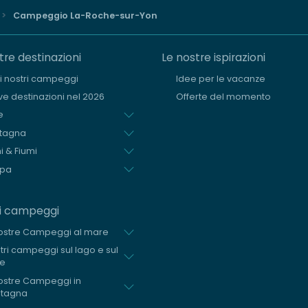
Campeggio La-Roche-sur-Yon
tre destinazioni
Le nostre ispirazioni
i i nostri campeggi
Idee per le vacanze
e destinazioni nel 2026
Offerte del momento
e
tagna
i & Fiumi
opa
ri campeggi
ostre Campeggi al mare
stri campeggi sul lago e sul
me
ostre Campeggi in
tagna