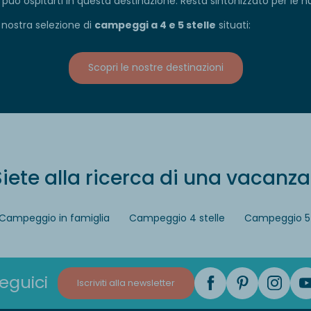
 ospitarti in questa destinazione. Resta sintonizzato per le nuo
 nostra selezione di
campeggi a 4 e 5 stelle
situati:
Scopri le nostre destinazioni
iete alla ricerca di una vacanza
Campeggio in famiglia
Campeggio 4 stelle
Campeggio 5 
eguici
Iscriviti alla newsletter