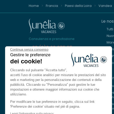
Home
Francia
Paesi della Loira
Vandea
Le nos
Tutt
Nuov
Consulenza e prenotazione
Mar
+33 (0)9 69 375 115
Mon
Continua senza consenso
Gestire le preferenze
Lagh
Siamo qui per aiutarvi
dei cookie!
Eur
Dal lunedì al venerdì, dalle 8.30 alle
18.30.
Cliccando sul pulsante "Accetta tutto",
Sabato dalle 10.00 alle 13.00 e dalle 14.00
accetti l'uso di cookie analitici per misurare le prestazioni del sito
I nost
alle 17.00
web e marketing per la personalizzazione dei contenuti e della
pubblicità. Cliccando su "Personalizza" puoi gestire le tue
Le n
Contattarci
impostazioni e ottenere maggiori informazioni sui cookie che
I no
utilizziamo.
fiu
Lingua
IT
Per modificare le tue preferenze in seguito, clicca sul link
Le n
'Preferenze dei cookie' situato nel piè di pagina.
mon
Francese
Leggi l'informativa sulla privacy