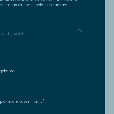
tions. No air conditioning. No sanitary
izi disponibili.
gelatore
iumino e cuscini forniti)