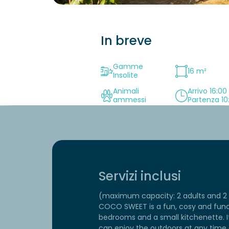
In breve
Gamme
16 m²
Insolite
Animali
Arrivo 16:00
ammessi
Partenza 10
Servizi inclusi
(maximum capacity: 2 adults and 2 ch
COCO SWEET is a fun, cosy and func
bedrooms and a small kitchenette. 
can enjoy the outdoors at any time 