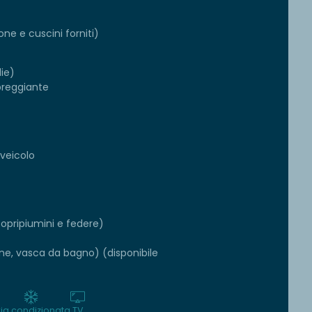
ne e cuscini forniti)
die)
breggiante
 veicolo
copripiumini e federe)
one, vasca da bagno) (disponibile
ria condizionata
TV