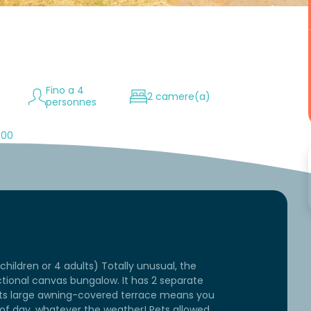
Fino a 4
2 camere(a)
personnes
:00
ildren or 4 adults) Totally unusual, the
tional canvas bungalow. It has 2 separate
Its large awning-covered terrace means you
of day, whatever the weather! Pets allowed