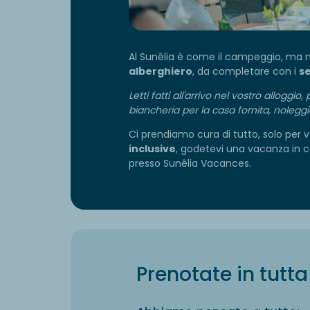
Al Sunêlia è come il campeggio, ma me
alberghiero
, da completare con i
se
Letti fatti all'arrivo nel vostro alloggi
biancheria per la casa fornita, noleggio
Ci prendiamo cura di tutto, solo per v
inclusive
, godetevi una vacanza in 
presso Sunêlia Vacances.
Prenotate in tutta 