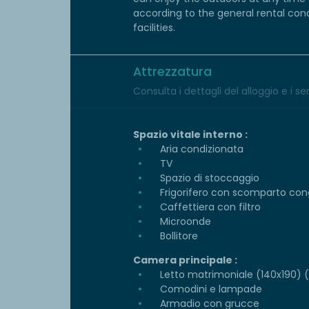
according to the general rental condi
facilities.
Attrezzatura
Consulta i dettagli del alloggio e i serv
Spazio vitale interno :
Aria condizionata
TV
Spazio di stoccaggio
Frigorifero con scomparto con
Caffettiera con filtro
Microonde
Bollitore
Camera principale :
Letto matrimoniale (140x190) (p
Comodini e lampade
Armadio con grucce