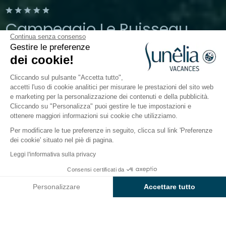
Campeggio Le Ruisseau
Continua senza consenso
Gestire le preferenze
Bidart, Pays-Basque
dei cookie!
Aperto da
30 aprile 2026
Al
20 settembre 2026
Cliccando sul pulsante "Accetta tutto",
accetti l'uso di cookie analitici per misurare le prestazioni del sito web
e marketing per la personalizzazione dei contenuti e della pubblicità.
Il campeggio
Sistemazioni
Attività
A contatto c
Cliccando su "Personalizza" puoi gestire le tue impostazioni e
ottenere maggiori informazioni sui cookie che utilizziamo.
Per modificare le tue preferenze in seguito, clicca sul link 'Preferenze
dei cookie' situato nel piè di pagina.
Indietro
Leggi l'informativa sulla privacy
Alloggio Confort Surf
Consensi certificati da
Prenota
Non disponibile in queste date
di Campeggio Le Ruisseau
Personalizzare
Accettare tutto
Axeptio consent
Piattaforma di Gestione del Consenso: Personalizza le tue opzi
La nostra piattaforma ti consente di personalizzare e gestire le