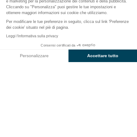
e marketing per la personalizzazione dei contenuti e della pubblicità.
Mondo dei bambini
Ristorazione
Info e servizi
Be
Cliccando su "Personalizza" puoi gestire le tue impostazioni e
ottenere maggiori informazioni sui cookie che utilizziamo.
Per modificare le tue preferenze in seguito, clicca sul link 'Preferenze
Servizi e informazioni pratiche
dei cookie' situato nel piè di pagina.
per il campeggio
Leggi l'informativa sulla privacy
Sunêlia le Ruisseau
Consensi certificati da
Controlla prezzi e disponibilità
Personalizzare
Accettare tutto
Semplifica la vacanza e approfitta dei servizi e dei
negozi disponibili al campeggio
Sunêlia le Ruisseau.
Axeptio consent
Piattaforma di Gestione del Consenso: Personalizza le tue opzi
La nostra piattaforma ti consente di personalizzare e gestire le
Attrezzature e servizi del campeggio
Parco Acquatico
Scivoli d'acqua
Piscina per bambini
Piscina riscaldata
Piscina coperta
Mini club
Campo multisport
Parco giochi
Ristorante
Bar e Snack Bar