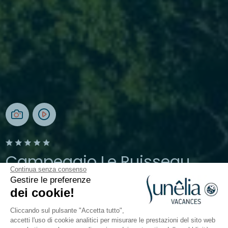
Campeggio Le Ruisseau
Continua senza consenso
Gestire le preferenze
Bidart, Pays-Basque
dei cookie!
Aperto da
30 aprile 2026
Al
20 settembre 2026
Cliccando sul pulsante "Accetta tutto",
accetti l'uso di cookie analitici per misurare le prestazioni del sito web