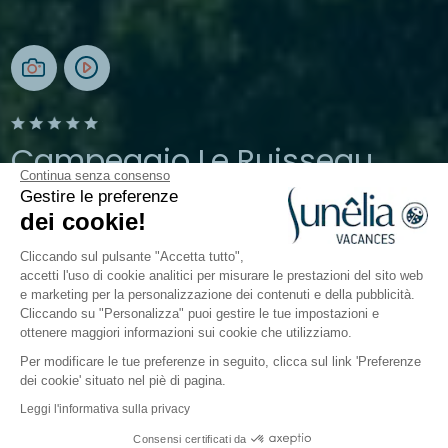
Campeggio Le Ruisseau
Continua senza consenso
Gestire le preferenze
Bidart, Pays-Basque
dei cookie!
Aperto da
30 aprile 2026
Al
20 settembre 2026
Cliccando sul pulsante "Accetta tutto",
accetti l'uso di cookie analitici per misurare le prestazioni del sito web
e marketing per la personalizzazione dei contenuti e della pubblicità.
Il campeggio
Sistemazioni
Attività
A contatto c
Cliccando su "Personalizza" puoi gestire le tue impostazioni e
ottenere maggiori informazioni sui cookie che utilizziamo.
Per modificare le tue preferenze in seguito, clicca sul link 'Preferenze
dei cookie' situato nel piè di pagina.
Indietro
Leggi l'informativa sulla privacy
La Piazzola Premium del
Consensi certificati da