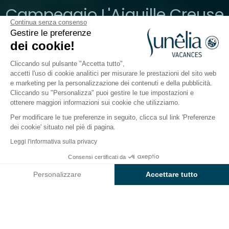
Campeggio L'Aiguille Creuse
Continua senza consenso
Gestire le preferenze
Normandia, Etretat
dei cookie!
Aperto da
3 aprile 2026
Al
20 settembre 2026
Cliccando sul pulsante "Accetta tutto",
accetti l'uso di cookie analitici per misurare le prestazioni del sito web
e marketing per la personalizzazione dei contenuti e della pubblicità.
orno all'acqua
Mondo dei bambini
Ristorazione
Inf
Cliccando su "Personalizza" puoi gestire le tue impostazioni e
ottenere maggiori informazioni sui cookie che utilizziamo.
Per modificare le tue preferenze in seguito, clicca sul link 'Preferenze
Bar e ristoranti L'Aiguille Creuse
dei cookie' situato nel piè di pagina.
Leggi l'informativa sulla privacy
Spazi di ristorazione del campeggio
Consensi certificati da
Sunêlia L’Aiguille Creuse
Controlla prezzi e disponibilità
Personalizzare
Accettare tutto
Durante le tue vacanze in Normandia, fai una pausa
Axeptio consent
Piattaforma di Gestione del Consenso: Personalizza le tue opzi
golosa al
Sunêlia L’Aiguille Creuse:
i suoi
spazi di
ristorazione
ti accolgono per un viaggio nel gusto a
La nostra piattaforma ti consente di personalizzare e gestire le
pochi passi dalle spiagge delle falesie d’Étretat.